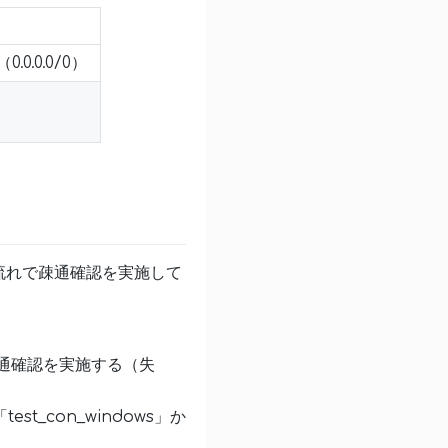
0.0.0.0/0）
流れで疎通確認を実施して
」への疎通確認を実施する（失
est_con_windows」か