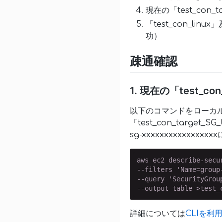
現在の「test_con_
「test_con_lin
功）
疎通確認
1. 現在の「test_c
以下のコマンドをローカルwin
「test_con_target_
sg-xxxxxxxxxxxxx
aws ec2 describe-secur
--filters 'Name=group
--query 'SecurityGrou
--output table >test_
詳細については
CLIを利