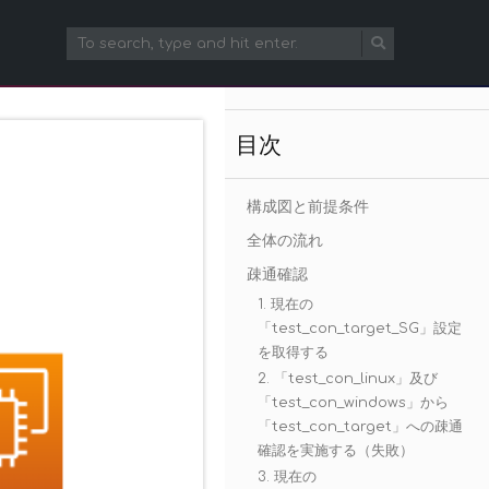
目次
構成図と前提条件
全体の流れ
疎通確認
1. 現在の
「test_con_target_SG」設定
を取得する
2. 「test_con_linux」及び
「test_con_windows」から
「test_con_target」への疎通
確認を実施する（失敗）
3. 現在の