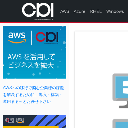
AWS
Azure
RHEL
Windows
AWSへの移行で悩む企業様の課題
を解決するために、導入・構築・
運用まるっとお任せ下さい