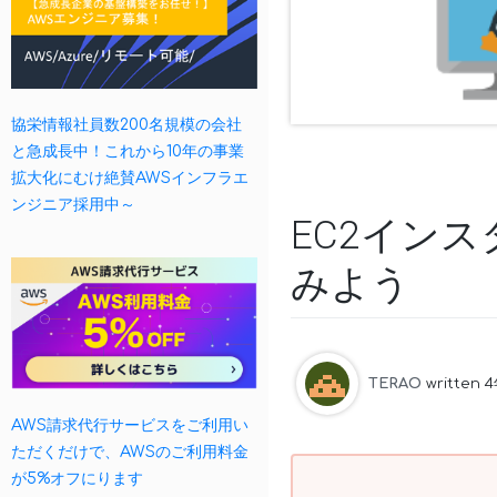
協栄情報社員数200名規模の会社
と急成長中！これから10年の事業
拡大化にむけ絶賛AWSインフラエ
ンジニア採用中～
EC2イン
みよう
TERAO
written 
AWS請求代行サービスをご利用い
ただくだけで、AWSのご利用料金
が5%オフにります