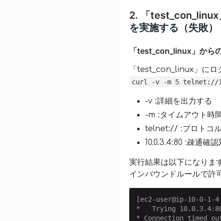
2. 「test_con_l
を実施する（失敗）
「test_con_linux」
「test_con_linux」
curl -v -m 5 telnet://
-v :詳細を出力する
-m :タイムアウト時
telnet:// :プロトコ
10.0.3.4:80 :疎通
実行結果は以下になりま
インバウンドルールで許
[ec2-user@ip-10-0-1-4
*   Trying 10.0.3.4:80
* Connection timed out