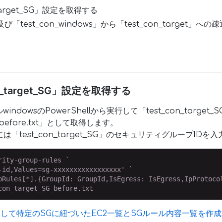
target_SG」設定を取得する
ux」及び「test_con_windows」から「test_con_target
on_target_SG」設定を取得する
dowsのPowerShellから実行して「test_con_target
SG_before.txt」として取得します。
xxxxには「test_con_target_SG」のセキュリティグループI
ity-group-rules `

-id,Values=sg-xxxxxxxxxxxxxxxxx' `

pRules[*].{GroupId: GroupId,IsEgress: IsEgress,IpProtoco
con_target_SG_before.txt
用して特定のSGに紐づいたEC2一覧とSGルール内容一覧を作