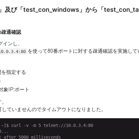
inux」及び「test_con_windows」から「test_co
からの疎通確認
にログインし、
を使って80番ポートに対する疎通確認を実施して
10.0.3.4:80
間を指定する
ル
確認対象IP:ポート
す。
可していませんのでタイムアウトになりました。
 ~]$ curl -v -m 5 telnet://10.0.3.4:80

...

 after 5000 milliseconds
