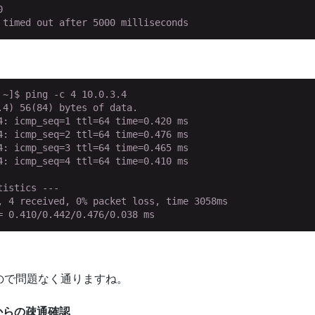


 timed out after 5000 milliseconds
~]$ ping -c 4 10.0.3.4

4) 56(84) bytes of data.

4: icmp_seq=1 ttl=64 time=0.420 ms

4: icmp_seq=2 ttl=64 time=0.476 ms

4: icmp_seq=3 ttl=64 time=0.465 ms

4: icmp_seq=4 ttl=64 time=0.410 ms

istics ---

, 4 received, 0% packet loss, time 3058ms

= 0.410/0.442/0.476/0.038 ms
ので問題なく通りますね。
s」からの疎通確認