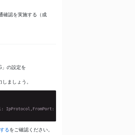
」への疎通確認を実施する（成
_SG」の設定を
Dを入力しましょう。
l: IpProtocol,FromPort: FromPort,ToPort: ToPort,CidrIpv4:
成する
をご確認ください。