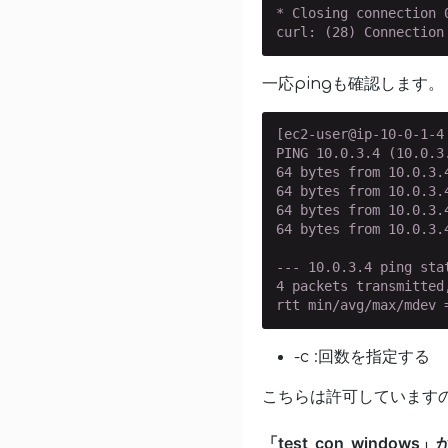
* Closing connection 0
curl: (28) Connection
一応pingも確認します。
[ec2-user@ip-10-0-1-4 
PING 10.0.3.4 (10.0.3.
64 bytes from 10.0.3.
64 bytes from 10.0.3.
64 bytes from 10.0.3.
64 bytes from 10.0.3.
--- 10.0.3.4 ping stat
4 packets transmitted
rtt min/avg/max/mdev 
-c :回数を指定する
こちらは許可しています
「test_con_window