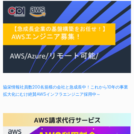
協栄情報社員数200名規模の会社と急成長中！これから10年の事業
拡大化にむけ絶賛AWSインフラエンジニア採用中～