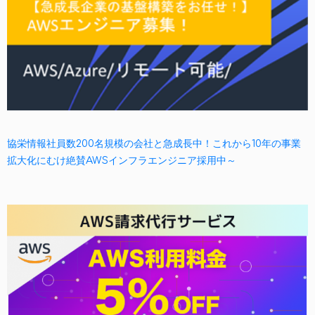
協栄情報社員数200名規模の会社と急成長中！これから10年の事業
拡大化にむけ絶賛AWSインフラエンジニア採用中～