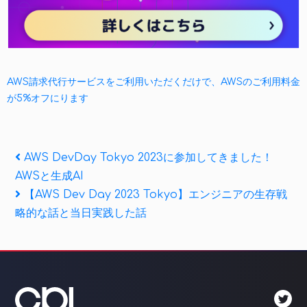
AWS請求代行サービスをご利用いただくだけで、AWSのご利用料金
が5%オフにります
投
Previous
AWS DevDay Tokyo 2023に参加してきました！
Post
AWSと生成AI
稿
Next
【AWS Dev Day 2023 Tokyo】エンジニアの生存戦
ナ
Post
略的な話と当日実践した話
ビ
ゲ
ー