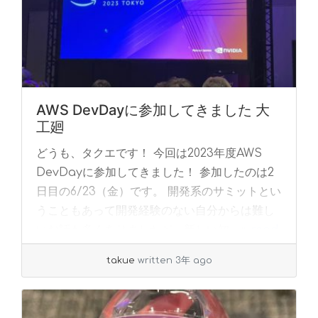
AWS DevDayに参加してきました 大
工廻
どうも、タクエです！ 今回は2023年度AWS
DevDayに参加してきました！ 参加したのは2
日目の6/23（金）です。 開発系のサミットとい
うこともあって開発経験のない自分からは難し
いお話も多くありましたが、新しい知... »
read
more
takue
written 3年 ago