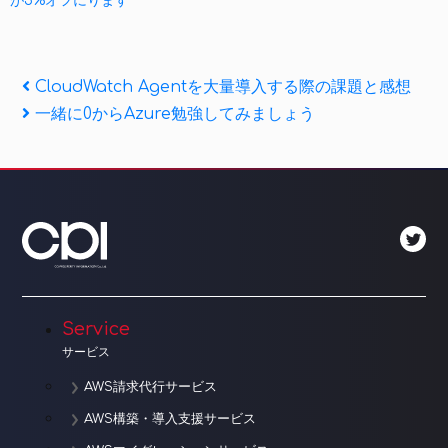
投
Previous
CloudWatch Agentを大量導入する際の課題と感想
Post
Next
一緒に0からAzure勉強してみましょう
稿
Post
ナ
ビ
ゲ
ー
シ
Service
ョ
サービス
ン
AWS請求代行サービス
AWS構築・導入支援サービス