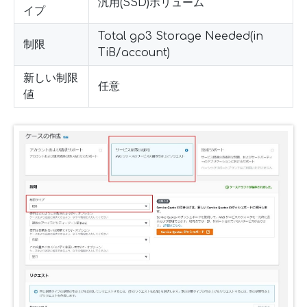
汎用(SSD)ボリューム
イプ
Total gp3 Storage Needed(in
制限
TiB/account)
新しい制限
任意
値