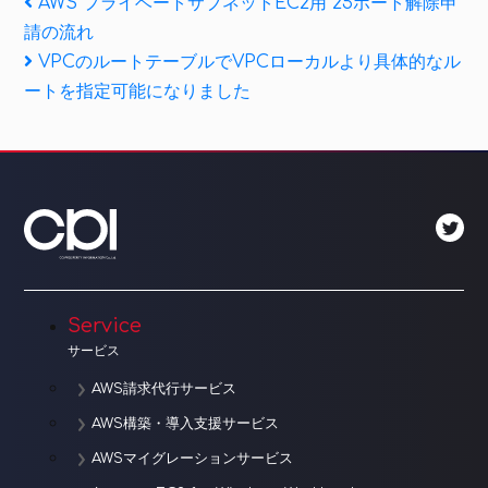
投
Previous
AWS プライベートサブネットEC2用 25ポート解除申
Post
請の流れ
稿
Next
VPCのルートテーブルでVPCローカルより具体的なル
ナ
Post
ートを指定可能になりました
ビ
ゲ
ー
シ
ョ
Service
ン
サービス
AWS請求代行サービス
AWS構築・導入支援サービス
AWSマイグレーションサービス