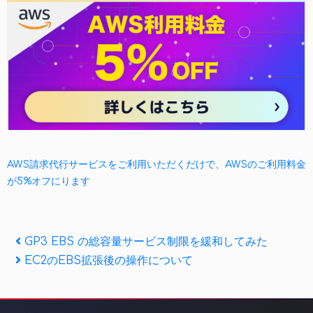
AWS請求代行サービスをご利用いただくだけで、AWSのご利用料金
が5%オフにります
投
Previous
GP3 EBS の総容量サービス制限を緩和してみた
Post
Next
EC2のEBS拡張後の操作について
稿
Post
ナ