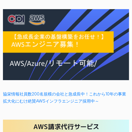
協栄情報社員数200名規模の会社と急成長中！これから10年の事業
拡大化にむけ絶賛AWSインフラエンジニア採用中～