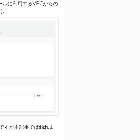
ールに利用するVPCからの
)。
必要ですが本記事では触れま