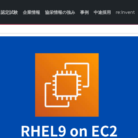
認定試験
企業情報
協栄情報の強み
事例
中途採用
re:Invent