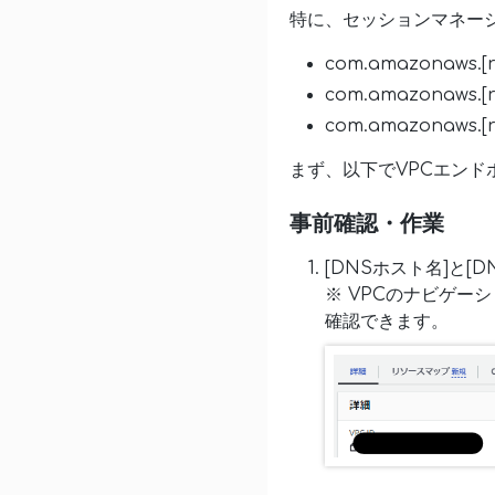
特に、セッションマネー
com.amazonaws.[r
com.amazonaws.[r
com.amazonaws.[r
まず、以下でVPCエン
事前確認・作業
[DNSホスト名]と
※ VPCのナビゲー
確認できます。