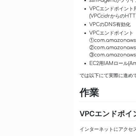
ssm-agentがプ
VPCエンドポイント
(VPCcidrからの
VPCのDNS有効化
VPCエンドポイント
①com.amazonaws.a
②com.amazonaws.a
③com.amazonaws.
EC2用IAMロール(Am
では以下にて実際に進め
作業
VPCエンドポイ
インターネットにアクセ