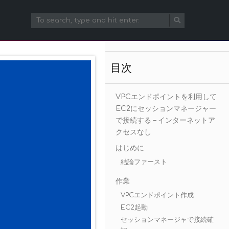
目次
VPCエンドポイントを利用して
EC2にセッションマネージャー
で接続する – インターネットア
クセスなし
はじめに
結論ファースト
作業
VPCエンドポイント作成
EC2起動
セッションマネージャで接続確