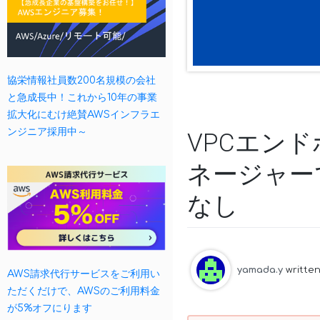
協栄情報社員数200名規模の会社
と急成長中！これから10年の事業
拡大化にむけ絶賛AWSインフラエ
ンジニア採用中～
VPCエン
ネージャー
なし
yamada.y
writte
AWS請求代行サービスをご利用い
ただくだけで、AWSのご利用料金
が5%オフにります