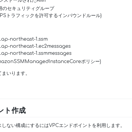
リインストールされたAMI
用のセキュリティグループ
HTTPSトラフィックを許可するインバウンドルール)
p-northeast-1.ssm
p-northeast-1.ec2messages
ap-northeast-1.ssmmessages
azonSSMManagedInstanceCoreポリシー)
てまいります。
ント作成
スしない構成にするにはVPCエンドポイントを利用します。