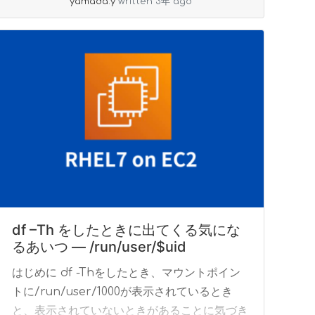
yamada.y
written 3年 ago
df –Th をしたときに出てくる気にな
るあいつ — /run/user/$uid
はじめに df -Thをしたとき、マウントポイン
トに/run/user/1000が表示されているとき
と、表示されていないときがあることに気づき