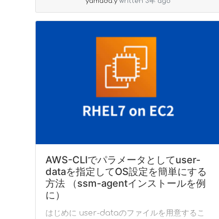
yamada.y
written 3年 ago
AWS-CLIでパラメータとしてuser-
dataを指定してOS設定を簡単にする
方法 （ssm-agentインストールを例
に）
はじめに user-dataのファイルを用意するこ