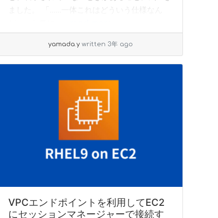
ました。 「……一体これはどういう仕様なん
だ」、と気に... »
read more
yamada.y
written 3年 ago
VPCエンドポイントを利用してEC2
にセッションマネージャーで接続す