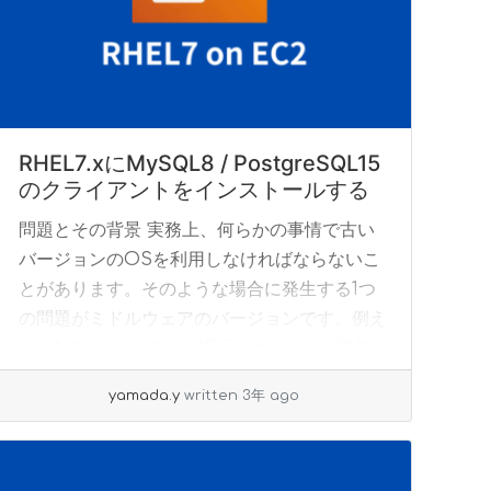
RHEL7.xにMySQL8 / PostgreSQL15
のクライアントをインストールする
問題とその背景 実務上、何らかの事情で古い
バージョンのOSを利用しなければならないこ
とがあります。そのような場合に発生する1つ
の問題がミドルウェアのバージョンです。例え
ば、対向ノードであるRDSのエンジンが最新の
ため、古... »
read more
yamada.y
written 3年 ago