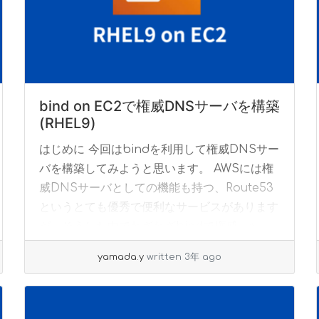
bind on EC2で権威DNSサーバを構築
(RHEL9)
はじめに 今回はbindを利用して権威DNSサー
バを構築してみようと思います。 AWSには権
威DNSサーバとしての機能も持つ、Route53
というとても優秀で便利なサービスがあります
が、そうした中でわざわざbindで権威... »
read more
yamada.y
written 3年 ago