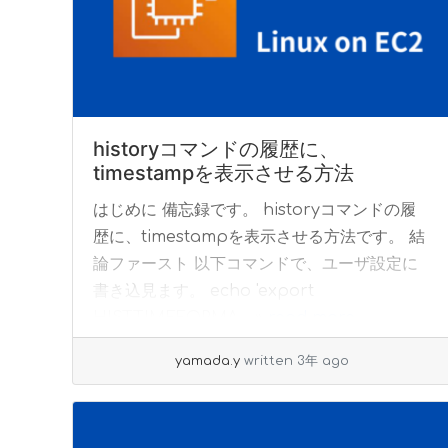
historyコマンドの履歴に、
timestampを表示させる方法
はじめに 備忘録です。 historyコマンドの履
歴に、timestampを表示させる方法です。 結
論ファースト 以下コマンドで、ユーザ設定に
書き込見ます。 echo 'export
HISTTIMEFORMA... »
read more
yamada.y
written 3年 ago