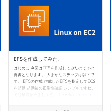
EFSを作成してみた。
はじめに 今回はEFSを作成してみたのでその
覚書となります。 大まかなステップは以下で
す。 EFSの作成 作成したEFSを指定してEC2
を起動 起動後の正常性確認 シンプルですね。
では早速始めましょう。 1. EFSの... »
read
more