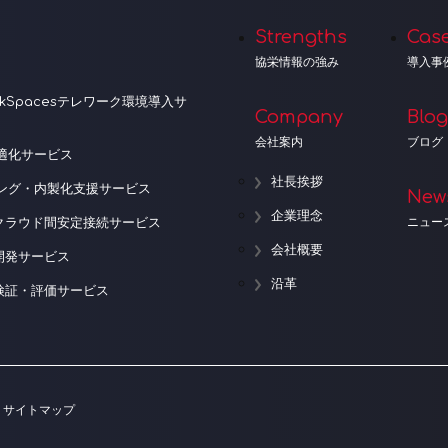
Strengths
Cas
協栄情報の強み
導入事
orkSpacesテレワーク環境導入サ
Company
Blog
会社案内
ブログ
適化サービス
社長挨拶
ニング・内製化支援サービス
New
企業理念
ニュー
クラウド間安定接続サービス
会社概要
開発サービス
沿革
検証・評価サービス
サイトマップ