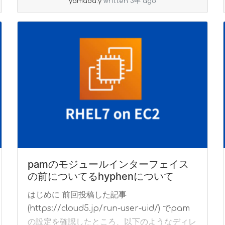
yamada.y
written 3年 ago
pamのモジュールインターフェイス
の前についてるhyphenについて
はじめに 前回投稿した記事
(https://cloud5.jp/run-user-uid/) でpam
の設定を確認したところ、以下のようなディレ