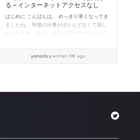
る – インターネットアクセスなし
はじめに こんばんは。 めっきり寒くなってき
ましたね。 秋服の出番がほとんどなくて寂し
かったです。 さて、今回はSSMのセッション
マネージャーを使ってインターネット接続なし
(NAT-gatewaysも利用しない)でEC2... »
read
yamada.y
written 3年 ago
more