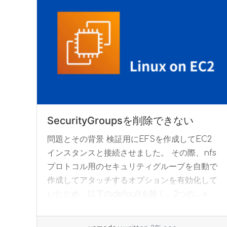
SecurityGroupsを削除できない
問題とその背景 検証用にEFSを作成してEC2
インスタンスと接続させました。 その際、nfs
プロトコル用のセキュリティグループを自動で
作成してアタッチするオプションを有効化して
いたため、以下のdefaultを除く、2つの... »
read more