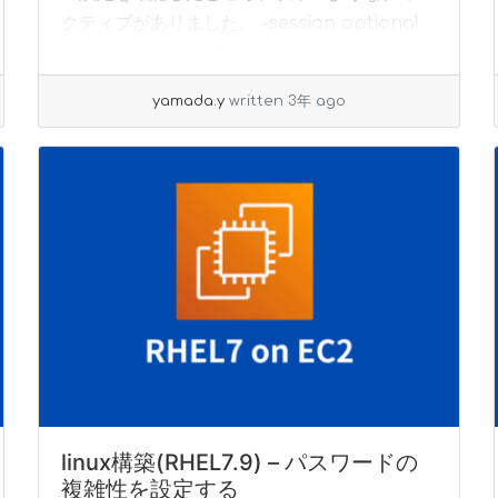
クティブがありました。 -session optional
pam_syst... »
read more
yamada.y
written 3年 ago
linux構築(RHEL7.9) – パスワードの
複雑性を設定する