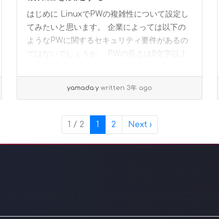
はじめに LinuxでPWの複雑性について設定し
てみたいと思います。 企業によっては以下の
ようなPWに関するセキュリティ要件があるの
ではないでしょうか。 PWの長さは8文字以上
大文字1文字以上含む 小文字1文字以上含む... »
read more
yamada.y
written 3年 ago
Current Page
Page
1 / 2
1
2
Next
›