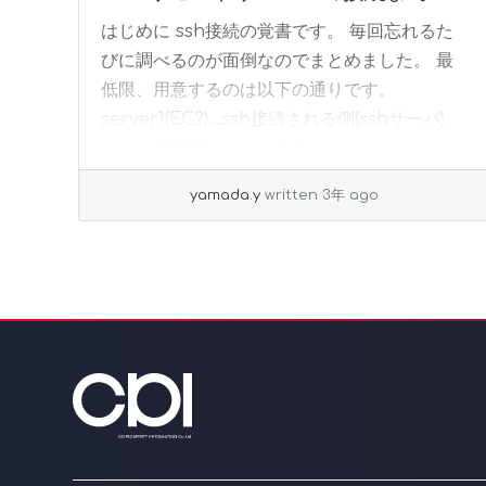
はじめに ssh接続の覚書です。 毎回忘れるた
びに調べるのが面倒なのでまとめました。 最
低限、用意するのは以下の通りです。
server1(EC2)…ssh接続される側(sshサーバ)
server2(EC2... »
read more
yamada.y
written 3年 ago
Page navigation