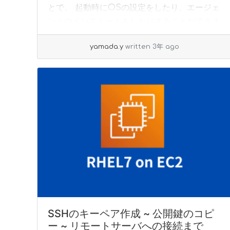
とで、 起動時にOSの設定をしたり、エージェ
ントのインストールをしたりすることができま
す、 このuser-dataはコンソールだけでなく
yamada.y
written 3年 ago
AWS-CLIでも指定可能です。 ... »
read more
SSHのキーペア作成 ~ 公開鍵のコピ
ー ~ リモートサーバへの接続まで