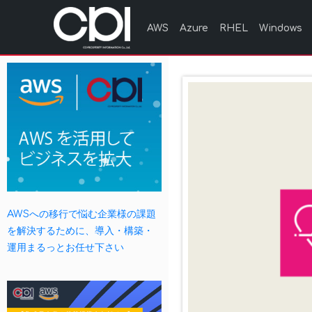
AWS
Azure
RHEL
Windows
AWSへの移行で悩む企業様の課題
を解決するために、導入・構築・
運用まるっとお任せ下さい