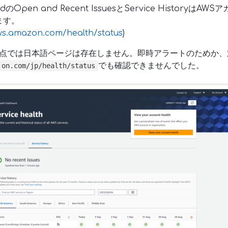
ardのOpen and Recent IssuesとService History
ます。
aws.amazon.com/health/status
)
日時点では日本語ページは存在しません。即時アラートのためか
でも確認できませんでした。
.on.com/jp/health/status