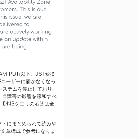
z1 Availability Zone
omers. This is due
his issue, we are
delivered to
 are actively working
de an update within
s are being
M PDT(以下、JST変換
がユーザーに届かなくなっ
システムを停止しており、
。当障害の影響を緩和すべ
。DNSクエリの応答は全
クトにまとめられて読みや
うな文章構成で参考になりま