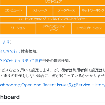
』より
）
分たちで行う
障害検知。
ラウドのセキュリティ” 責任
部分の障害検知。
ービスなどを用いて設定します。が、後者は利用者側で設定は
キュメント通りの動作をしない場合に、何が起こっているかわかりま
ashboardのOpen and Recent Issues又はService Histor
shboard