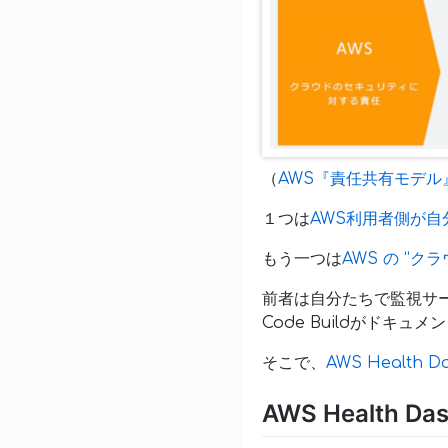
（
AWS『責任共有モデル
１つは
AWS利用者側が自
もう一つは
AWS の “ク
前者は自分たちで監視サ
Code Buildがド
そこで、
AWS Health D
AWS Health Da