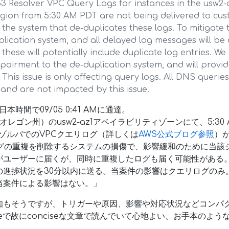
3 Resolver VPC Query Logs for instances in the usw2-a
gion from 5:30 AM PDT are not being delivered to cust
the system that de-duplicates these logs. To mitigate t
plication system, and all delayed log messages will be 
hese will potentially include duplicate log entries. We
mpairment to the de-duplication system, and will provi
 This issue is only affecting query logs. All DNS querie
and are not impacted by this issue.
M、日本時間で09/05 0:41 AMに通達。
（オレゴン州）のusw2-az1アベイラビリティゾーンにて、5:30 A
3リゾルバでのVPCクエリログ（詳しくは
AWS公式ブログ参照
）
ログの重複を削除するシステムの損傷で、影響緩和のために当該
がユーザーに届くが、同時に重複したログも届く可能性がある
の進捗状況を30分以内に送る。当案件の影響はクエリログのみ
当案件による影響はない。」
知もそうですが、トリガーや原因、影響や対応状況などコンパ
mpleで故にconciseな文章で読んでいて心地よい、お手本のよ