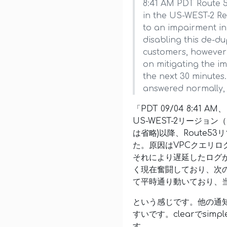
8:41 AM PDT Route 5
in the US-WEST-2 Re
to an impairment in 
disabling this de-du
customers, however t
on mitigating the i
the next 30 minutes.
answered normally, 
「PDT 09/04 8:41 A
US-WEST-2リージョン
は省略)以降、Route5
た。原因はVPCクエリ
それにより遅延したログ
く現在奮闘しており、次
て平時通り動いており、
という感じです。他の通
すいです。clearでsi
す。