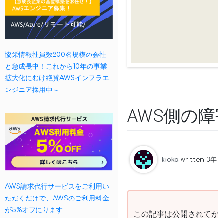
協栄情報社員数200名規模の会社
と急成長中！これから10年の事業
拡大化にむけ絶賛AWSインフラエ
ンジニア採用中～
AWS側の
kioka
written 3年
AWS請求代行サービスをご利用い
ただくだけで、AWSのご利用料金
が5%オフにります
この記事は公開されてか