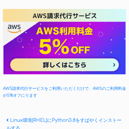
AWS請求代行サービスをご利用いただくだけで、AWSのご利用料金
が5%オフにります
投
Previous
Linux環境(RHEL)にPython3.8をすばやくインストー
Post
ルする