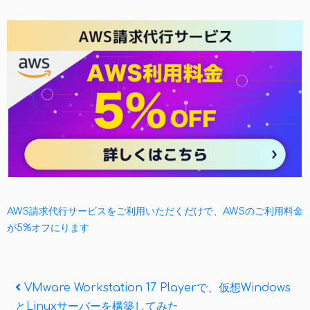
AWS請求代行サービスをご利用いただくだけで、AWSのご利用料金
が5%オフにります
投
Previous
VMware Workstation 17 Playerで、仮想Windows
Post
とLinuxサーバーを構築してみた