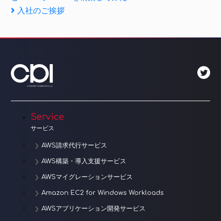
稿
Next
入社のご挨拶
ナ
Post
ビ
ゲ
ー
シ
ョ
Service
サービス
ン
AWS請求代行サービス
AWS構築・導入支援サービス
AWSマイグレーションサービス
Amazon EC2 for Windows Workloads
AWSアプリケーション開発サービス