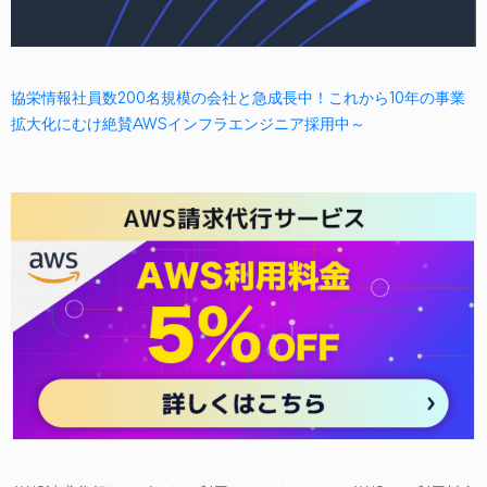
協栄情報社員数200名規模の会社と急成長中！これから10年の事業
拡大化にむけ絶賛AWSインフラエンジニア採用中～