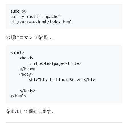
sudo su

apt -y install apache2

vi /var/www/html/index.html
の順にコマンドを流し、
<html>

    <head>

        <title>testpage</title>

    </head>

    <body>

        <h1>This is Linux Server</h1>

    </body>

</html>
を追加して保存します。