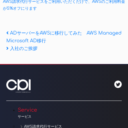
AWS請求代行サービスをご利用いただくだけで、AWSのご利用料金
が5%オフにります
投
Previous
ADサーバーをAWSに移行してみた AWS Managed
Post
Microsoft AD移行
稿
Next
入社のご挨拶
ナ
Post
ビ
ゲ
ー
シ
ョ
Service
サービス
ン
AWS請求代行サービス