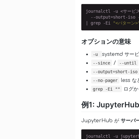
journalctl -u <サービス
  --output=short-iso -
| grep -Ei 
"<パターン>
オプションの意味
systemd サ
-u
/
--since
--until
--output=short-iso
less
--no-pager
ログか
grep -Ei ""
例1: Jupyter
JupyterHub が
サーバ
journalctl -u jupyter