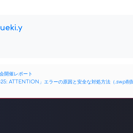
ueki.y
強会開催レポート
25: ATTENTION」エラーの原因と安全な対処方法（.swp