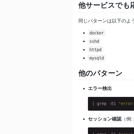
他サービスでも
同じパターンは以下のよ
docker
sshd
httpd
mysqld
他のパターン
エラー検出
| grep -Ei 
"error
セッション確認
（例: