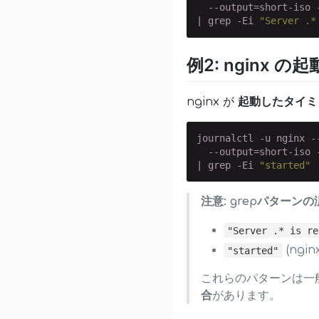
  --output=short-iso -
| grep -Ei 
"Server .*
例2: nginx の
nginx が
起動したタイミ
journalctl -u nginx -
  --output=short-iso -
| grep -Ei 
"started"
注意: grepパターン
"Server .* is re
(nginx
"started"
これらのパターンは一
合
があります。