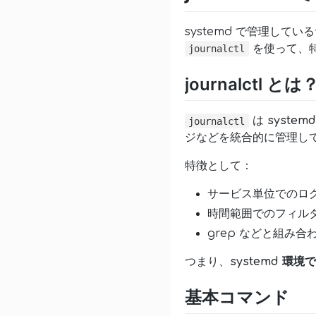
systemd で管理して
を使って、
journalctl
journalctl とは
は
syste
journalctl
ジなどを統合的に管理し
特徴として：
サービス単位でのロ
時間範囲でのフィル
grep などと組み
つまり、
systemd 環
基本コマンド