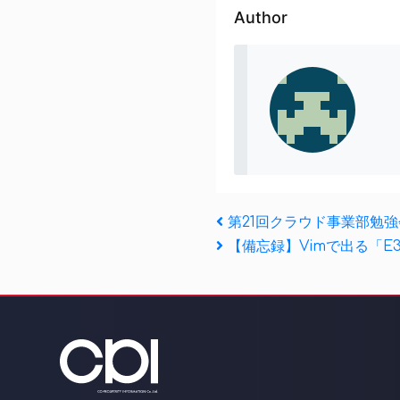
Author
投
Previous
第21回クラウド事業部勉
Post
Next
【備忘録】Vimで出る「E3
稿
Post
ナ
ビ
ゲ
ー