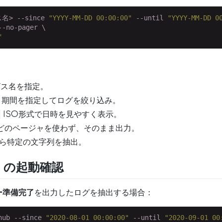
名> --since 
"YYYY-MM-DD 00:00:00"
 --until 
"YYYY-MM-DD 0
-no-pager \

"
ービス名を指定。
期間を指定してログを絞り込み。
ISO形式で日時を見やすく表示。
 などのページャを使わず、そのまま出力。
ら特定の文字列を抽出。
Hub の起動確認
ー準備完了
を出力したログを抽出する場合：
hub --since 
"2020-08-01 00:00:00"
 --until 
"2020-09-01 00