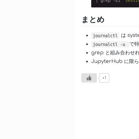
| grep -Ei 
"sessi
まとめ
は sy
journalctl
で
journalctl -u
grep と組み合わ
JupyterHub に限らず
+1