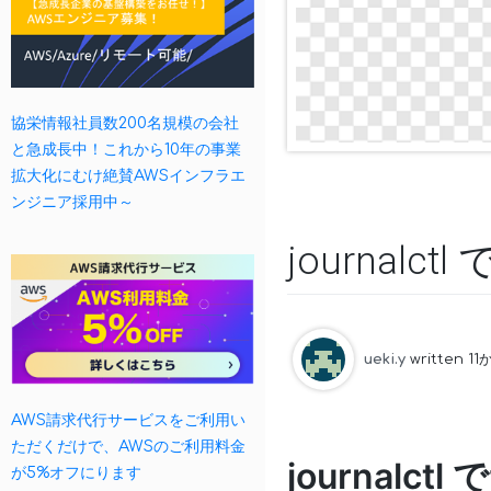
協栄情報社員数200名規模の会社
と急成長中！これから10年の事業
拡大化にむけ絶賛AWSインフラエ
ンジニア採用中～
journal
ueki.y
written 1
AWS請求代行サービスをご利用い
ただくだけで、AWSのご利用料金
journal
が5%オフにります