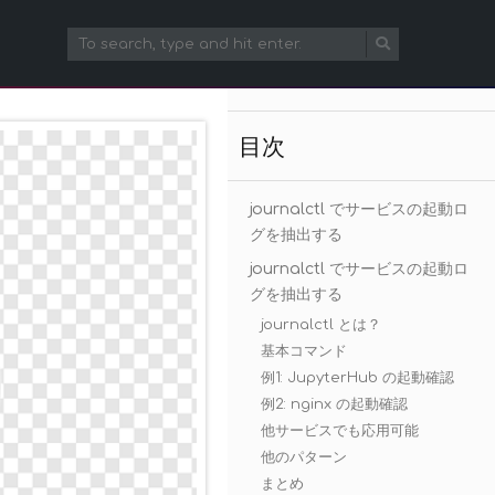
目次
journalctl でサービスの起動ロ
グを抽出する
journalctl でサービスの起動ロ
グを抽出する
journalctl とは？
基本コマンド
例1: JupyterHub の起動確認
例2: nginx の起動確認
他サービスでも応用可能
他のパターン
まとめ