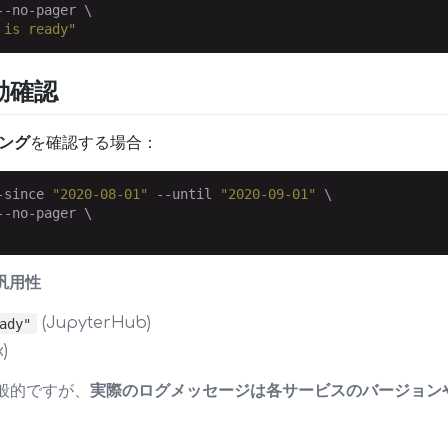
-no-pager \

 is ready"
起動確認
ング
を確認する場合：
-since 
"2020-08-01"
 --until 
"2020-09-01"
 \

-no-pager \

の汎用性
(JupyterHub)
ady"
)
般的ですが、
実際のログメッセージは各サービスのバージョン