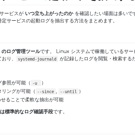
いるサービスが
いつ立ち上がったのか
を確認したい場面は多いです
特定サービスの起動ログを抽出する方法をまとめます。
？
md のログ管理ツール
です。 Linux システムで稼働しているサ
ており、
が記録したログを閲覧・検索する
systemd-journald
グ参照が可能（
）
-u
タリングが可能（
,
）
--since
--until
合わせることで柔軟な抽出が可能
境では標準的なログ確認手段
です。