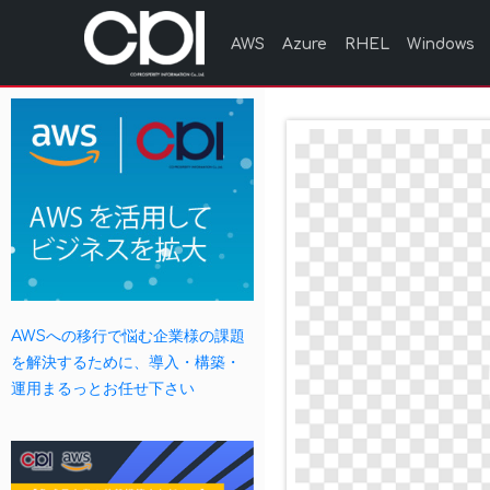
AWS
Azure
RHEL
Windows
AWSへの移行で悩む企業様の課題
を解決するために、導入・構築・
運用まるっとお任せ下さい