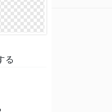
出する
る