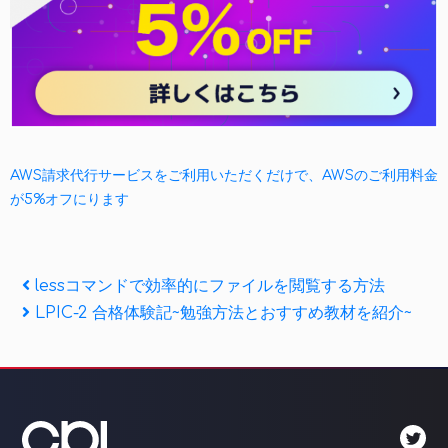
AWS請求代行サービスをご利用いただくだけで、AWSのご利用料金
が5%オフにります
投
Previous
lessコマンドで効率的にファイルを閲覧する方法
Post
Next
LPIC-2 合格体験記~勉強方法とおすすめ教材を紹介~
稿
Post
ナ
ビ
ゲ