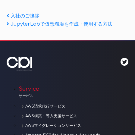
投
Previous
入社のご挨拶
Post
Next
JupyterLabで仮想環境を作成・使用する方法
稿
Post
ナ
ビ
ゲ
ー
シ
Service
ョ
サービス
ン
AWS請求代行サービス
AWS構築・導入支援サービス
AWSマイグレーションサービス