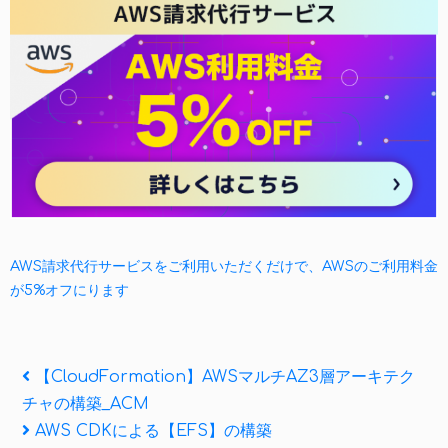
AWS請求代行サービスをご利用いただくだけで、AWSのご利用料金
が5%オフにります
投
Previous
【CloudFormation】AWSマルチAZ3層アーキテク
Post
チャの構築_ACM
稿
Next
AWS CDKによる【EFS】の構築