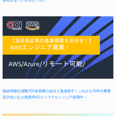
協栄情報社員数200名規模の会社と急成長中！これから10年の事業
拡大化にむけ絶賛AWSインフラエンジニア採用中～