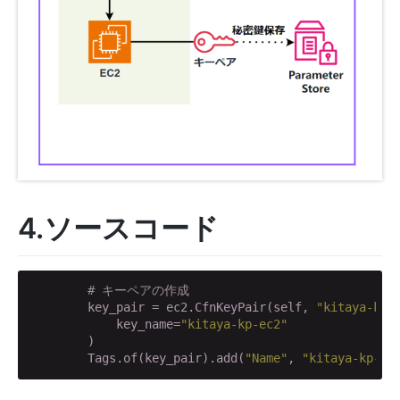
4.ソースコード
# キーペアの作成
        key_pair = ec2.CfnKeyPair(self, 
"kitaya-kp-
            key_name=
"kitaya-kp-ec2"
        )

        Tags.of(key_pair).add(
"Name"
, 
"kitaya-kp-ec