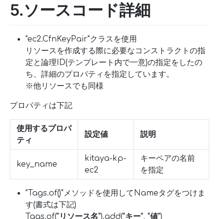
5.ソースコード詳細
"ec2.CfnKeyPair"クラスを使用
リソースを作成する際に必要なコンストラクトの指
定と論理ID(テンプレート内で一意)の指定をしたの
ち、詳細のプロパティを指定しています。
※他リソースでも同様
プロパティは下記
使用するプロパ
設定値
説明
ティ
kitaya-kp-
キーペアの名前
key_name
ec2
を指定
"Tags.of()"メソッドを使用してNameタグをつけま
す(書式は下記)
Tags.of(
"リソース名"
).add(
"キー"
,
"値"
)