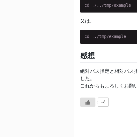
cd ./../tmp/example
又は、
cd ../tmp/example
感想
絶対パス指定と相対パス
した。
これからもよろしくお願
+6