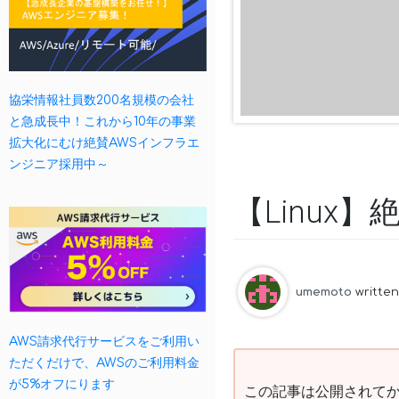
協栄情報社員数200名規模の会社
と急成長中！これから10年の事業
拡大化にむけ絶賛AWSインフラエ
ンジニア採用中～
【Linux
umemoto
writte
AWS請求代行サービスをご利用い
ただくだけで、AWSのご利用料金
が5%オフにります
この記事は公開されてか