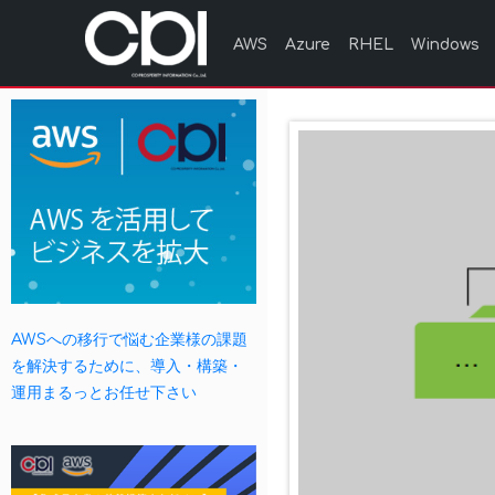
AWS
Azure
RHEL
Windows
AWSへの移行で悩む企業様の課題
を解決するために、導入・構築・
運用まるっとお任せ下さい