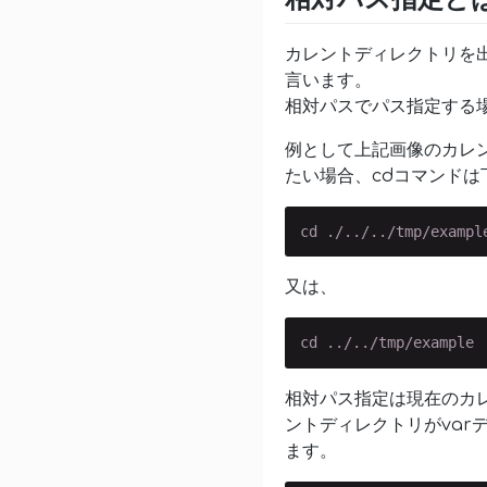
カレントディレクトリを
言います。
相対パスでパス指定する場
例として上記画像のカレン
たい場合、cdコマンドは
cd ./../../tmp/exampl
又は、
cd ../../tmp/example
相対パス指定は現在のカ
ントディレクトリがvar
ます。