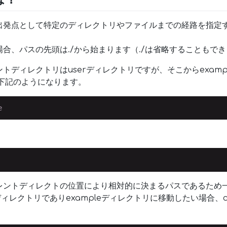
出発点として特定のディレクトリやファイルまでの経路を指定
合、パスの先頭は./から始まります（./は省略することもで
トディレクトリはuserディレクトリですが、そこからexamp
下記のようになります。
e
レントディレクトの位置により相対的に決まるパスであるため
ディレクトリでありexampleディレクトリに移動したい場合、