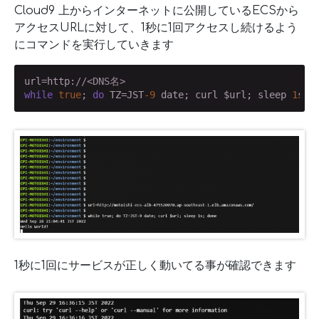
Cloud9 上からインターネットに公開しているECSから
アクセスURLに対して、1秒に1回アクセスし続けるよう
にコマンドを実行していきます
url=http:
//<DNS名>
while
true
; 
do
 TZ=JST
-9
 date; curl $url; sleep 
1
s; 
1秒に1回にサービスが正しく動いてる事が確認できます