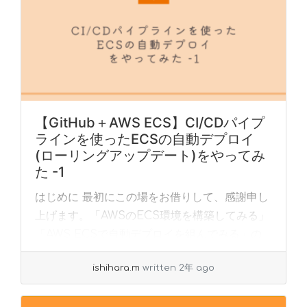
【GitHub＋AWS ECS】CI/CDパイプ
ラインを使ったECSの自動デプロイ
(ローリングアップデート)をやってみ
た -1
はじめに 最初にこの場をお借りして、感謝申し
上げます。「AWSのECS環境を構築してみる」
「AWS ECSで自動デプロイを組んでみる」の
記事を大変参考にさせていただきました。心よ
ishihara.m
written 2年 ago
りお礼申し上げます。 本記事では、これらの...
»
read more