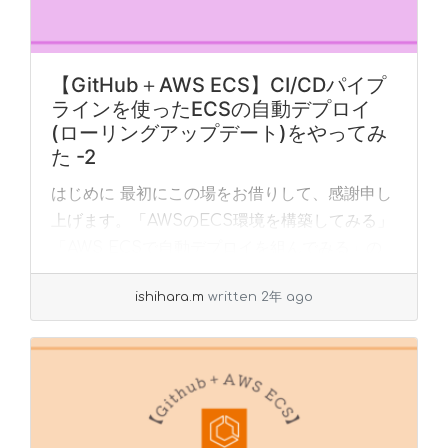
【GitHub＋AWS ECS】CI/CDパイプ
ラインを使ったECSの自動デプロイ
(ローリングアップデート)をやってみ
た -2
はじめに 最初にこの場をお借りして、感謝申し
上げます。「AWSのECS環境を構築してみる」
「AWS ECSで自動デプロイを組んでみる」の
記事を大変参考にさせていただきました。心よ
ishihara.m
written 2年 ago
りお礼申し上げます。 本記事では、これらの...
»
read more