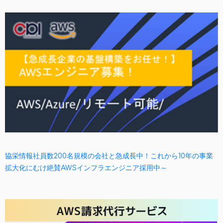
協栄情報社員数200名規模の会社と急成長中！これから10年の事業
拡大化にむけ絶賛AWSインフラエンジニア採用中～