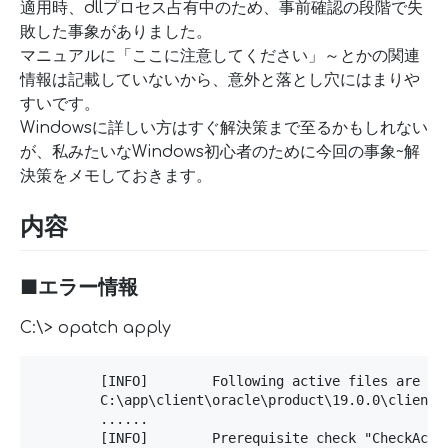
適用時、dllプロセス占有中のため、事前確認の段階で失
敗した事象がありました。
マニュアルに「ここに注意してください」～とかの関連
情報は記載していないから、意外と落とし穴にはまりや
すいです。
Windowsに詳しい方はすぐ解決策まで至るかもしれない
が、私みたいなWindows初心者のために今回の事象~解
決策をメモしておきます。
内容
■エラー情報
C:\> opatch apply
        [INFO]        Following active files are use
        C:\app\client\oracle\product\19.0.0\client_1
        ......

        [INFO]        Prerequisite check "CheckActi