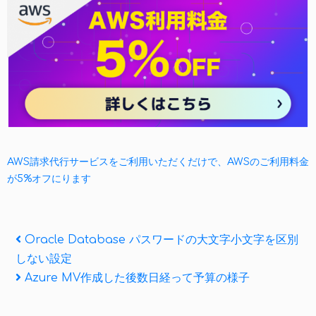
AWS請求代行サービスをご利用いただくだけで、AWSのご利用料金
が5%オフにります
投
Previous
Oracle Database パスワードの大文字小文字を区別
Post
しない設定
稿
Next
Azure MV作成した後数日経って予算の様子
ナ
Post