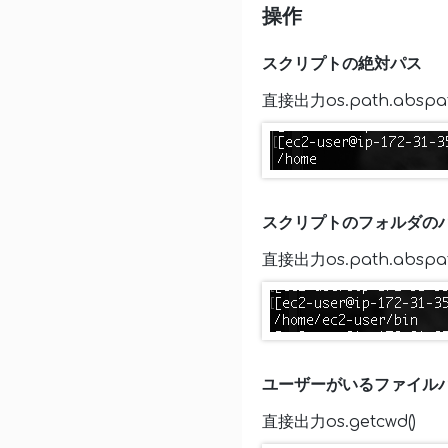
操作
スクリプトの絶対パス
直接出力os.path.abspath(
スクリプトのフォルダの
直接出力os.path.abspath(os
ユーザーがいるファイル
直接出力os.getcwd()