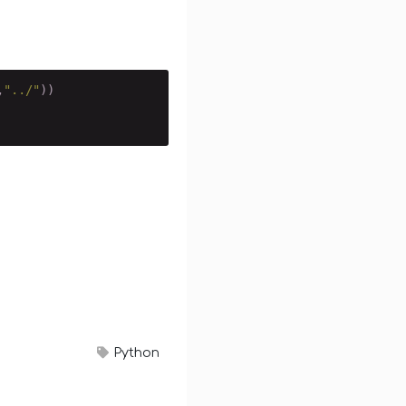
,
"../"
))

Python