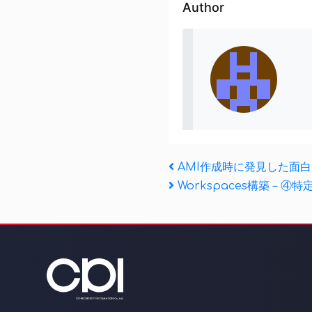
Author
投
Previous
AMI作成時に発見した面
Post
Next
Workspaces構築－
稿
Post
ナ
ビ
ゲ
ー