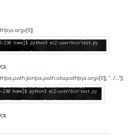
sys.argv[0])
パス
.path.join(os.path.abspath(sys.argv[0]), ". /…"))
パス