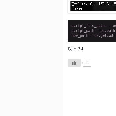
script_file_paths = o
script_path = os.path
now_path = os.getcwd(
以上です
+1