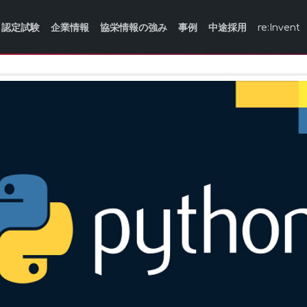
認定試験
企業情報
協栄情報の強み
事例
中途採用
re:Invent