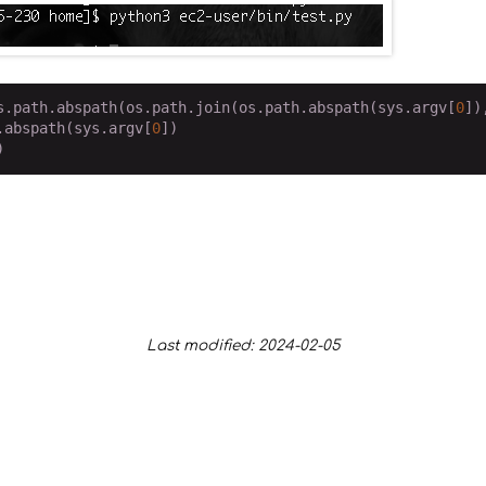
s.path.abspath(os.path.join(os.path.abspath(sys.argv[
0
])
.abspath(sys.argv[
0
])

)
Last modified: 2024-02-05