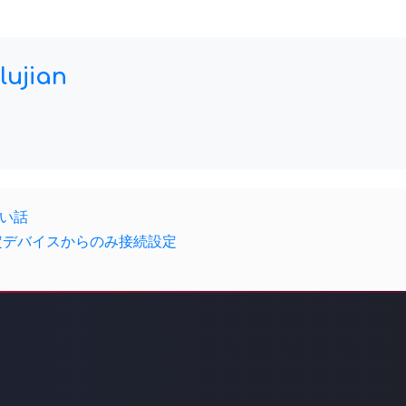
lujian
白い話
④特定デバイスからのみ接続設定