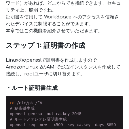
ワード）があれば、どこからでも接続できます。セキュ
リティ上、脆弱ですね。
証明書を使用して WorkSpace へのアクセスを信頼さ
れたデバイスに制限することができます。
本章ではこの機能を紹介させていただきます。
ステップ 1: 証明書の作成
Linuxのopensslで証明書を作成しますので
AmazonLinux 2のAMIでEC2インスタンスを作成して
接続し、rootユーザに切り替えます。
・ルート証明書生成
cd
# 秘密鍵生成
# ルート／オレオレ証明書生成
openssl req -new  -x509 -key ca.key -days 3650 -out