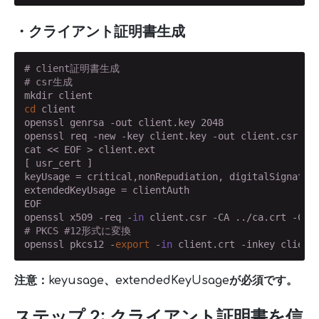
・クライアント証明書生成
# client証明書生成
# csr生成
cd
 client

openssl genrsa -out client.key 2048

openssl req -new -key client.key -out client.csr -s
cat << EOF > client.ext

[ usr_cert ]

keyUsage = critical,nonRepudiation, digitalSignature
extendedKeyUsage = clientAuth

EOF

openssl x509 -req -
in
 client.csr -CA ../ca.crt -CAk
# PKCS #12形式に変換
openssl pkcs12 -
export
 -
in
注意：keyusage、extendedKeyUsageが必須です。
ステップ 2: クライアント証明書を信