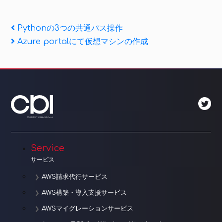
投
Previous
Pythonの3つの共通パス操作
Post
Next
Azure portalにて仮想マシンの作成
稿
Post
ナ
ビ
ゲ
ー
シ
Service
ョ
サービス
ン
AWS請求代行サービス
AWS構築・導入支援サービス
AWSマイグレーションサービス