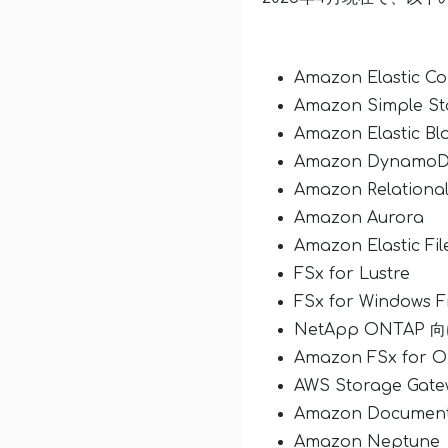
Amazon Elastic C
Amazon Simple St
Amazon Elastic Bl
Amazon Dynamo
Amazon Relationa
Amazon Aurora
Amazon Elastic Fi
FSx for Lustre
FSx for Windows Fi
NetApp ONTAP 向
Amazon FSx for 
AWS Storage G
Amazon Documen
Amazon Neptune