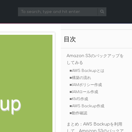
目次
Amazon S3のバックアップを
してみる
■AWS Backupとは
■構築の流れ
■IAMポリシー作成
■IAMロール作成
■KMS作成
■AWS Backup作成
■動作確認
まとめ：AWS Backupを利用
して、Amazon S3のバックア