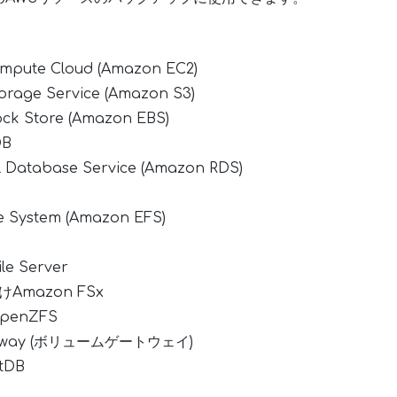
ompute Cloud (Amazon EC2)
orage Service (Amazon S3)
ock Store (Amazon EBS)
DB
l Database Service (Amazon RDS)
le System (Amazon EFS)
le Server
けAmazon FSx
OpenZFS
ateway (ボリュームゲートウェイ)
tDB