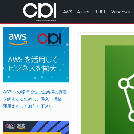
AWS
Azure
RHEL
Windows
AWSへの移行で悩む企業様の課題
を解決するために、導入・構築・
運用まるっとお任せ下さい