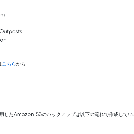
am
Outposts
ion
は
こちら
から
を利用したAmazon S3のバックアップは以下の流れで作成して