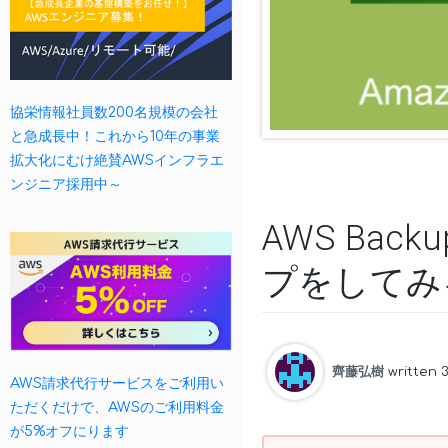
協栄情報社員数200名規模の会社
と急成長中！これから10年の事業
拡大化にむけ絶賛AWSインフラエ
ンジニア採用中～
AWS Bac
プをしてみ
齊藤弘樹
written 
AWS請求代行サービスをご利用い
ただくだけで、AWSのご利用料金
が5%オフにります