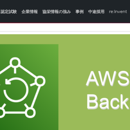
認定試験
企業情報
協栄情報の強み
事例
中途採用
re:Invent