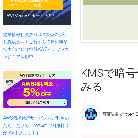
協栄情報社員数200名規模の会社
と急成長中！これから10年の事業
拡大化にむけ絶賛AWSインフラエ
ンジニア採用中～
KMSで暗
みる
齊藤弘樹
written 
AWS請求代行サービスをご利用い
ただくだけで、AWSのご利用料金
が5%オフにります