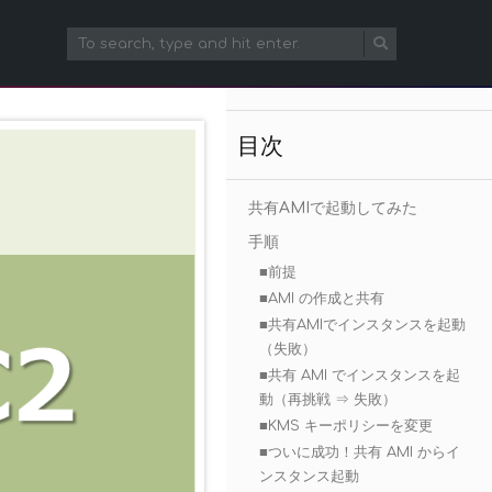
目次
共有AMIで起動してみた
手順
■前提
■AMI の作成と共有
■共有AMIでインスタンスを起動
（失敗）
■共有 AMI でインスタンスを起
動（再挑戦 ⇒ 失敗）
■KMS キーポリシーを変更
■ついに成功！共有 AMI からイ
ンスタンス起動