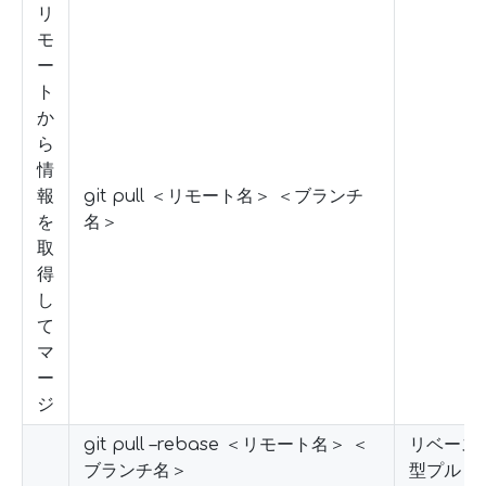
リ
モ
ー
ト
か
ら
情
報
git pull ＜リモート名＞ ＜ブランチ
を
名＞
取
得
し
て
マ
ー
ジ
git pull –rebase ＜リモート名＞ ＜
リベース
ブランチ名＞
型プル