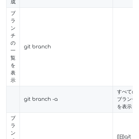
成
ブ
ラ
ン
チ
の
git branch
一
覧
を
表
示
すべての
git branch -a
ブランチ
を表示
ブ
ラ
ン
(旧)git