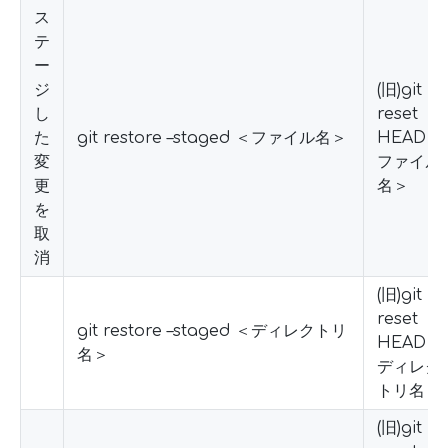
ス
テ
ー
ジ
(旧)git
し
reset
た
git restore –staged ＜ファイル名＞
HEAD ＜
変
ファイル
更
名＞
を
取
消
(旧)git
reset
git restore –staged ＜ディレクトリ
HEAD ＜
名＞
ディレク
トリ名＞
(旧)git