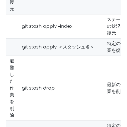
復
元
ステージ
git stash apply –index
の状況も
復元
特定の作
git stash apply ＜スタッシュ名＞
業を復元
避
難
し
た
最新の作
作
git stash drop
業を削除
業
を
削
除
特定の作