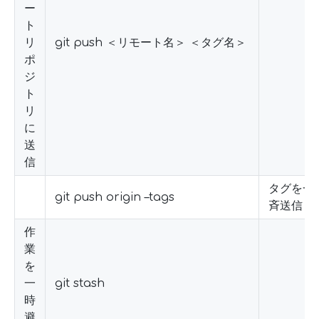
ー
ト
リ
git push ＜リモート名＞ ＜タグ名＞
ポ
ジ
ト
リ
に
送
信
タグを一
git push origin –tags
斉送信
作
業
を
一
git stash
時
避