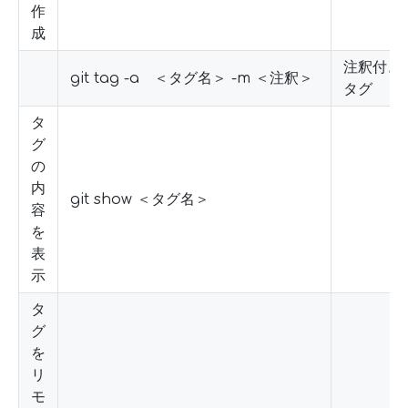
作
成
注釈付き
git tag -a ＜タグ名＞ -m ＜注釈＞
タグ
タ
グ
の
内
git show ＜タグ名＞
容
を
表
示
タ
グ
を
リ
モ