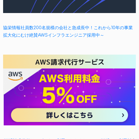
協栄情報社員数200名規模の会社と急成長中！これから10年の事業
拡大化にむけ絶賛AWSインフラエンジニア採用中～