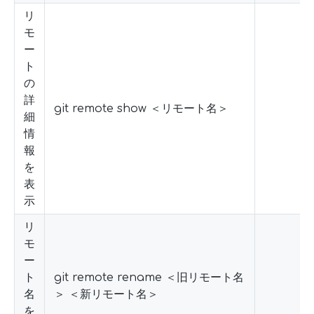
リ
モ
ー
ト
の
詳
git remote show ＜リモート名＞
細
情
報
を
表
示
リ
モ
ー
ト
git remote rename ＜旧リモート名
名
＞ ＜新リモート名＞
を