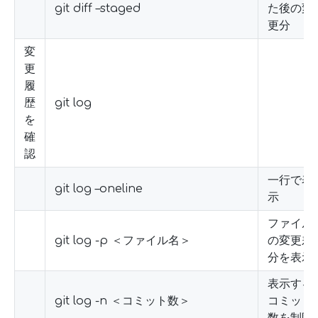
git diff –staged
た後の変
更分
変
更
履
歴
git log
を
確
認
一行で表
git log –oneline
示
ファイル
git log -p ＜ファイル名＞
の変更差
分を表示
表示する
git log -n ＜コミット数＞
コミット