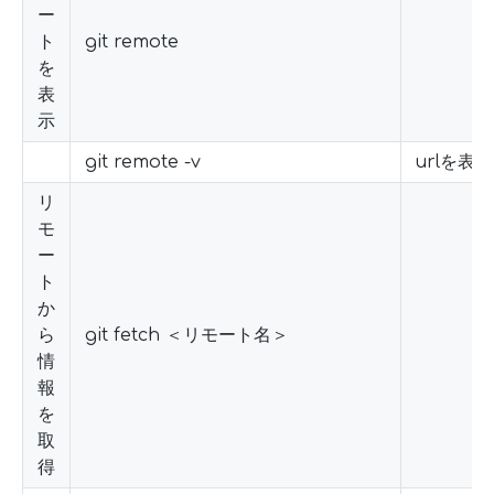
ー
ト
git remote
を
表
示
git remote -v
urlを表示
リ
モ
ー
ト
か
ら
git fetch ＜リモート名＞
情
報
を
取
得