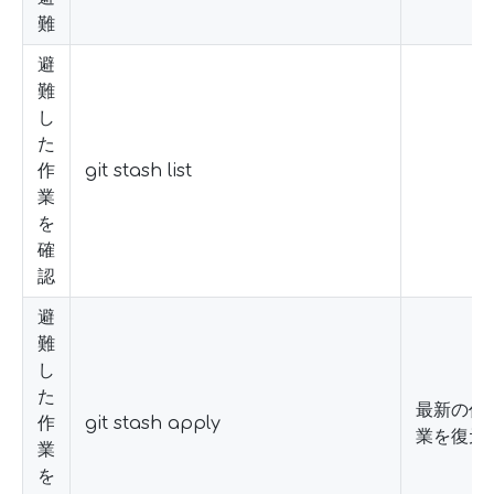
難
避
難
し
た
作
git stash list
業
を
確
認
避
難
し
た
最新の作
作
git stash apply
業を復元
業
を