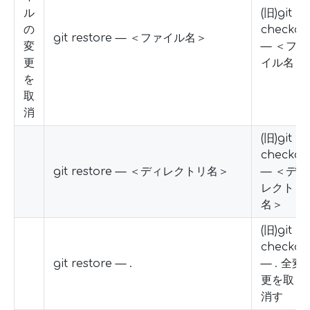
ル
(旧)git
の
checkou
git restore — ＜ファイル名＞
変
— ＜ファ
更
イル名＞
を
取
消
(旧)git
checkou
git restore — ＜ディレクトリ名＞
— ＜ディ
レクトリ
名＞
(旧)git
checkou
git restore — .
— . 全変
更を取り
消す