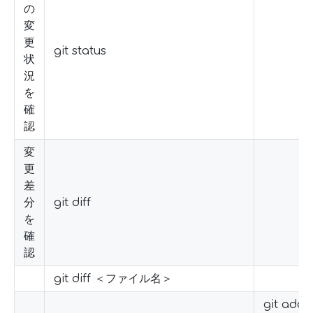
の
変
更
git status
状
況
を
確
認
変
更
差
分
git diff
を
確
認
git diff ＜ファイル名＞
git add