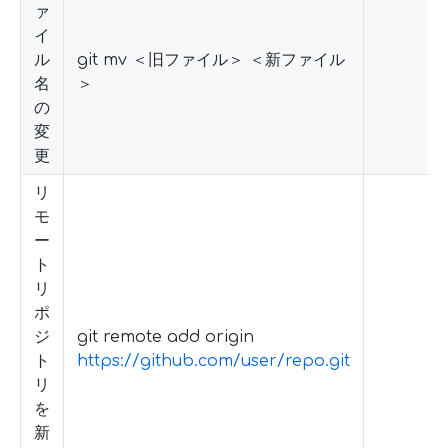
ァ
イ
ル
git mv ＜旧ファイル＞ ＜新ファイル
名
＞
の
変
更
リ
モ
ー
ト
リ
ポ
ジ
git remote add origin
ト
https://github.com/user/repo.git
リ
を
新