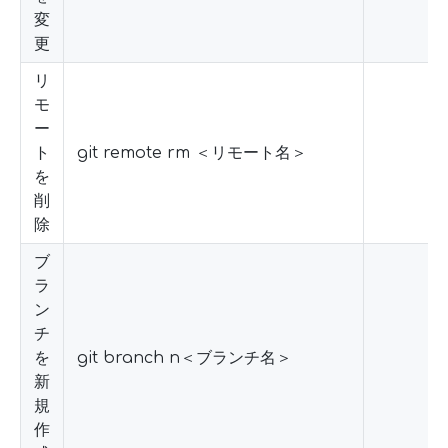
変
更
リ
モ
ー
ト
git remote rm ＜リモート名＞
を
削
除
ブ
ラ
ン
チ
を
git branch n＜ブランチ名＞
新
規
作