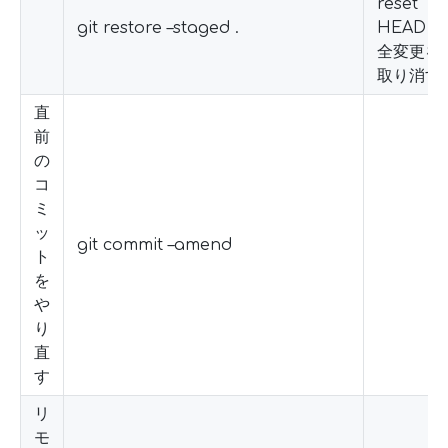
reset
git restore –staged .
HEAD .
全変更を
取り消す
直
前
の
コ
ミ
ッ
git commit –amend
ト
を
や
り
直
す
リ
モ