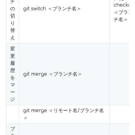
チ
checkou
の
git switch ＜ブランチ名＞
＜ブラン
切
チ名＞
り
替
え
変
更
履
歴
git merge ＜ブランチ名＞
を
マ
ー
ジ
git merge ＜リモート名/ブランチ名
＞
ブ