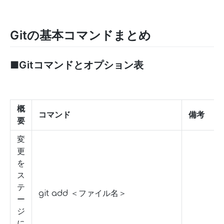
Gitの基本コマンドまとめ
■Gitコマンドとオプション表
概
コマンド
備考
要
変
更
を
ス
テ
git add ＜ファイル名＞
ー
ジ
に