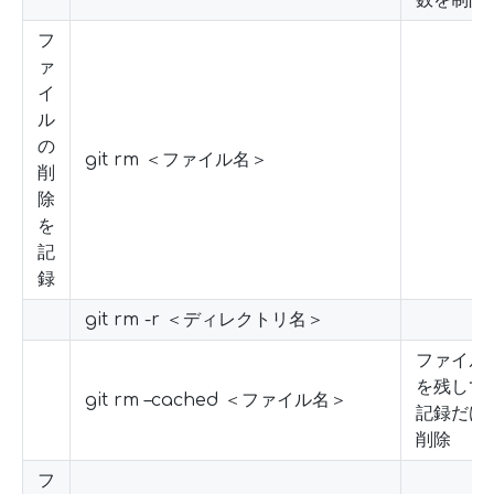
数を制限
フ
ァ
イ
ル
の
git rm ＜ファイル名＞
削
除
を
記
録
git rm -r ＜ディレクトリ名＞
ファイル
を残して
git rm –cached ＜ファイル名＞
記録だけ
削除
フ