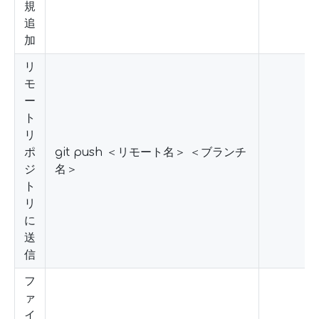
規
追
加
リ
モ
ー
ト
リ
ポ
git push ＜リモート名＞ ＜ブランチ
ジ
名＞
ト
リ
に
送
信
フ
ァ
イ