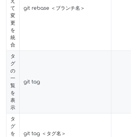
え
て
git rebase ＜ブランチ名＞
変
更
を
統
合
タ
グ
の
一
git tag
覧
を
表
示
タ
グ
を
git tag ＜タグ名＞