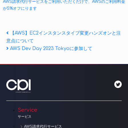
AWS請求代行サービスをご利用いただくだけで、AWSのご利用料金
が5%オフにります
投
Previous
【AWS】EC2インスタンスタイプ変更ハンズオンと注
Post
意点について
稿
Next
AWS Dev Day 2023 Tokyoに参加して
ナ
Post
ビ
ゲ
ー
シ
ョ
Service
サービス
ン
AWS請求代行サービス