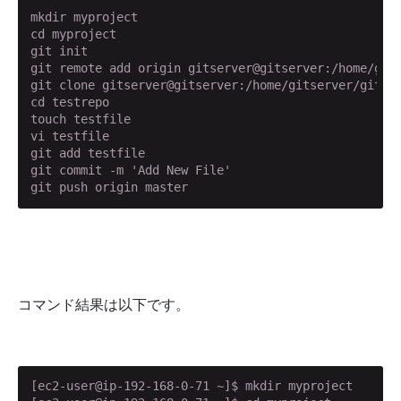
mkdir myproject

cd myproject

git init

git remote add origin gitserver@gitserver:/home/gits
git clone gitserver@gitserver:/home/gitserver/git/te
cd testrepo

touch testfile

vi testfile

git add testfile

git commit -m 'Add New File'

git push origin master
コマンド結果は以下です。
[ec2-user@ip-192-168-0-71 ~]$ mkdir myproject
