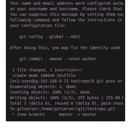
Your name and email address were configured automati
on your username and hostname. Please check that the
You can suppress this message by setting them explic
following command and follow the instructions in you
your configuration file:

    git config --global --edit

After doing this, you may fix the identity used for 
    git commit --amend --reset-author

 1 file changed, 1 insertion(+)

 create mode 100644 testfile

[ec2-user@ip-192-168-0-71 testrepo]$ git push origin
Enumerating objects: 3, done.

Counting objects: 100% (3/3), done.

Writing objects: 100% (3/3), 255 bytes | 255.00 KiB/
Total 3 (delta 0), reused 0 (delta 0), pack-reused 0
To gitserver:/home/gitserver/git/testrepo.git

 * [new branch]      master -> master