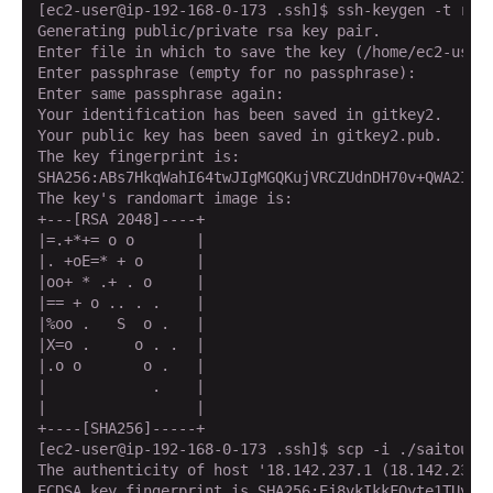
[ec2-user@ip-192-168-0-173 .ssh]$ ssh-keygen -t rsa

Generating public/private rsa key pair.

Enter file in which to save the key (/home/ec2-user/
Enter passphrase (empty for no passphrase):

Enter same passphrase again:

Your identification has been saved in gitkey2.

Your public key has been saved in gitkey2.pub.

The key fingerprint is:

SHA256:ABs7HkqWahI64twJIgMGQKujVRCZUdnDH70v+QWA2II e
The key's randomart image is:

+---[RSA 2048]----+

|=.+*+= o o       |

|. +oE=* + o      |

|oo+ * .+ . o     |

|== + o .. . .    |

|%oo .   S  o .   |

|X=o .     o . .  |

|.o o       o .   |

|            .    |

|                 |

+----[SHA256]-----+

[ec2-user@ip-192-168-0-173 .ssh]$ scp -i ./saitou-ke
The authenticity of host '18.142.237.1 (18.142.237.1
ECDSA key fingerprint is SHA256:Ej8vkIkkFQyte1TUvAar