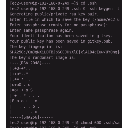
[ec2-user@ip-192-168-0-249 ~]$ cd .ssh

[ec2-user@ip-192-168-0-249 .ssh]$  ssh-keygen -t rsa
Generating public/private rsa key pair.

Enter file in which to save the key (/home/ec2-user/
Enter passphrase (empty for no passphrase):

Enter same passphrase again:

Your identification has been saved in gitkey.

Your public key has been saved in gitkey.pub.

The key fingerprint is:

SHA256:/OmJgNXiLDTBJpS6CJHsXlEjxlA1D4eIuw/UY0ngj4o e
The key's randomart image is:

+---[RSA 2048]----+

|.+B=+*..         |

|++o*..*          |

|.+= *  .         |

|o+oO . o         |

|=o+.+ o S        |

|=+ . * . . .     |

|E o o +   o      |

|   . . . o .     |

|        . o      |

+----[SHA256]-----+

[ec2-user@ip-192-168-0-249 ~]$ chmod 600 .ssh/saitou
[ec2-user@ip-192-168-0-249 ~]$ cd .ssh
