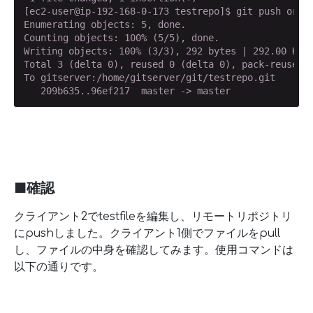
[ec2-user@ip-192-168-0-173 testrepo]$ git push origi
Enumerating objects: 5, done.

Counting objects: 100% (5/5), done.

Writing objects: 100% (3/3), 292 bytes | 292.00 KiB/
Total 3 (delta 0), reused 0 (delta 0), pack-reused 0
To gitserver:/home/gitserver/git/testrepo.git

   209b635..96ef217  master -> master
■確認
クライアント2でtestfileを編集し、リモートリポジトリ
にpushしました。クライアント1側でファイルをpull
し、ファイルの中身を確認してみます。使用コマンドは
以下の通りです。