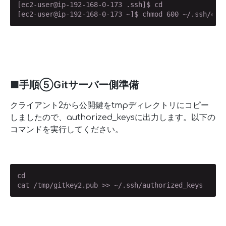
[ec2-user@ip-192-168-0-173 .ssh]$ cd

[ec2-user@ip-192-168-0-173 ~]$ chmod 600 ~/.ssh/con
■手順⑤Gitサーバー側準備
クライアント2から公開鍵をtmpディレクトリにコピー
しましたので、authorized_keysに出力します。以下の
コマンドを実行してください。
cd

cat /tmp/gitkey2.pub >> ~/.ssh/authorized_keys