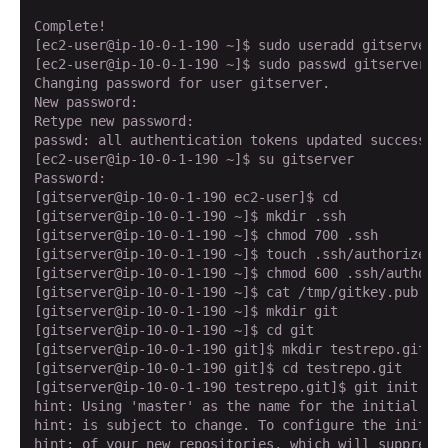
Complete!

[ec2-user@ip-10-0-1-190 ~]$ sudo useradd gitserver

[ec2-user@ip-10-0-1-190 ~]$ sudo passwd gitserver

Changing password for user gitserver.

New password:

Retype new password:

passwd: all authentication tokens updated successful
[ec2-user@ip-10-0-1-190 ~]$ su gitserver

Password:

[gitserver@ip-10-0-1-190 ec2-user]$ cd

[gitserver@ip-10-0-1-190 ~]$ mkdir .ssh

[gitserver@ip-10-0-1-190 ~]$ chmod 700 .ssh

[gitserver@ip-10-0-1-190 ~]$ touch .ssh/authorized_k
[gitserver@ip-10-0-1-190 ~]$ chmod 600 .ssh/authoriz
[gitserver@ip-10-0-1-190 ~]$ cat /tmp/gitkey.pub >> 
[gitserver@ip-10-0-1-190 ~]$ mkdir git

[gitserver@ip-10-0-1-190 ~]$ cd git

[gitserver@ip-10-0-1-190 git]$ mkdir testrepo.git

[gitserver@ip-10-0-1-190 git]$ cd testrepo.git

[gitserver@ip-10-0-1-190 testrepo.git]$ git init --b
hint: Using 'master' as the name for the initial bra
hint: is subject to change. To configure the initial
hint: of your new repositories, which will suppress 