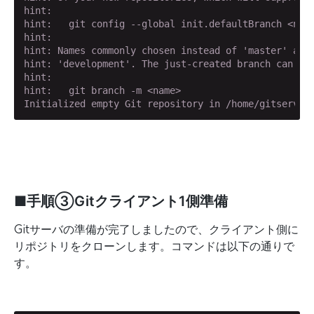
hint:

hint:   git config --global init.defaultBranch <name
hint:

hint: Names commonly chosen instead of 'master' are 
hint: 'development'. The just-created branch can be 
hint:

hint:   git branch -m <name>

Initialized empty Git repository in /home/gitserver
■手順③Gitクライアント1側準備
Gitサーバの準備が完了しましたので、クライアント側に
リポジトリをクローンします。コマンドは以下の通りで
す。