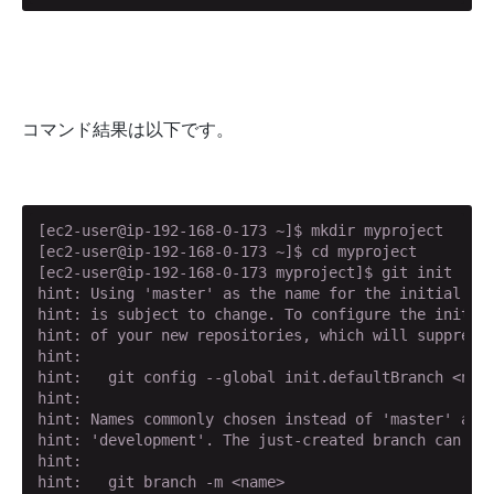
コマンド結果は以下です。
[ec2-user@ip-192-168-0-173 ~]$ mkdir myproject

[ec2-user@ip-192-168-0-173 ~]$ cd myproject

[ec2-user@ip-192-168-0-173 myproject]$ git init

hint: Using 'master' as the name for the initial bra
hint: is subject to change. To configure the initial
hint: of your new repositories, which will suppress 
hint:

hint:   git config --global init.defaultBranch <name
hint:

hint: Names commonly chosen instead of 'master' are 
hint: 'development'. The just-created branch can be 
hint:

hint:   git branch -m <name>
