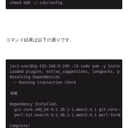
chmod 600 ~/.ssh/config
コマンド結果は以下の通りです。
[ec2-user@ip-192-168-0-249 ~]$ sudo yum -y install g
Loaded plugins: extras_suggestions, langpacks, prior
-->
 Running transaction check
省略

Dependency Installed:

  git-core.x86_64 0:2.38.1-1.amzn2.0.1 git-core-doc.
  perl-Git.noarch 0:2.38.1-1.amzn2.0.1 perl-TermRead
Complete!
