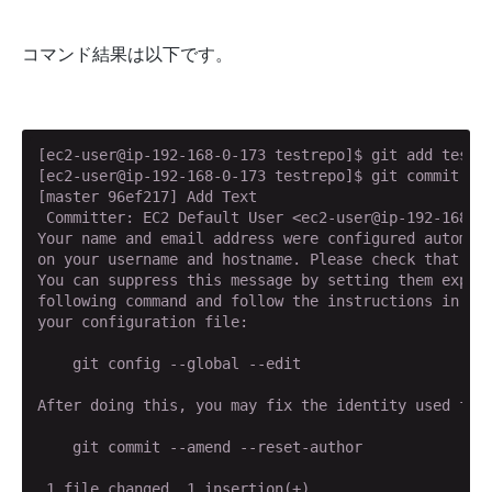
コマンド結果は以下です。
[ec2-user@ip-192-168-0-173 testrepo]$ git add testfi
[ec2-user@ip-192-168-0-173 testrepo]$ git commit -m 
[master 96ef217] Add Text

 Committer: EC2 Default User <ec2-user@ip-192-168-0-
Your name and email address were configured automati
on your username and hostname. Please check that the
You can suppress this message by setting them explic
following command and follow the instructions in you
your configuration file:

    git config --global --edit

After doing this, you may fix the identity used for 
    git commit --amend --reset-author

 1 file changed, 1 insertion(+)
