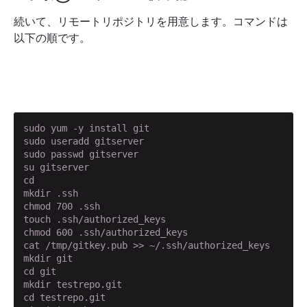
続いて、リモートリポジトリを用意します。コマンドは
以下の順です。
sudo yum -y install git

sudo useradd gitserver

sudo passwd gitserver

su gitserver

cd

mkdir .ssh

chmod 700 .ssh

touch .ssh/authorized_keys

chmod 600 .ssh/authorized_keys

cat /tmp/gitkey.pub >> ~/.ssh/authorized_keys

mkdir git

cd git

mkdir testrepo.git

cd testrepo.git
