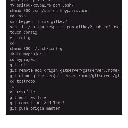
mv saitou-keypairs.pem .ssh/

chmod 600 .ssh/saitou-keypairs.pem

cd .ssh

ssh-keygen -t rsa gitkey2

scp -i ./saitou-keypairs.pem gitkey2.pub ec2-use
touch config

vi config

cd

chmod 600 ~/.ssh/config

mkdir myproject

cd myproject

git init

git remote add origin gitserver@gitserver:/home/gits
git clone gitserver@gitserver:/home/gitserver/git/te
cd testrepo

ls

vi testfile

git add testfile

git commit -m 'Add Text'

git push origin master