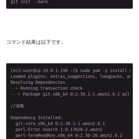
コマンド結果は以下です。
[ec2-user@ip-10-0-1-190 ~]$ sudo yum -y install git

Loaded plugins: extras_suggestions, langpacks, prior
-->
 Running transaction check
--->
 Package git.x86_64 0:2.38.1-1.amzn2.0.1 will b
//省略

Dependency Installed:

  git-core.x86_64 0:2.38.1-1.amzn2.0.1              
  perl-Error.noarch 1:0.17020-2.amzn2               
  perl-TermReadKey.x86_64 0:2.30-20.amzn2.0.2
