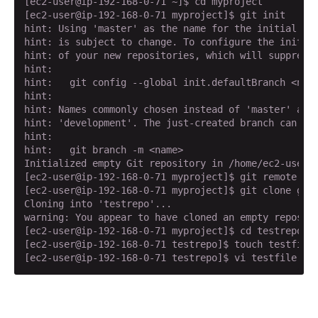
[ec2-user@ip-192-168-0-71 ~]$ cd myproject

[ec2-user@ip-192-168-0-71 myproject]$ git init

hint: Using 'master' as the name for the initial bra
hint: is subject to change. To configure the initial
hint: of your new repositories, which will suppress 
hint:

hint:   git config --global init.defaultBranch <name
hint:

hint: Names commonly chosen instead of 'master' are 
hint: 'development'. The just-created branch can be 
hint:

hint:   git branch -m <name>

Initialized empty Git repository in /home/ec2-user/m
[ec2-user@ip-192-168-0-71 myproject]$ git remote add
[ec2-user@ip-192-168-0-71 myproject]$ git clone gits
Cloning into 'testrepo'...

warning: You appear to have cloned an empty reposito
[ec2-user@ip-192-168-0-71 myproject]$ cd testrepo

[ec2-user@ip-192-168-0-71 testrepo]$ touch testfile

[ec2-user@ip-192-168-0-71 testrepo]$ vi testfile