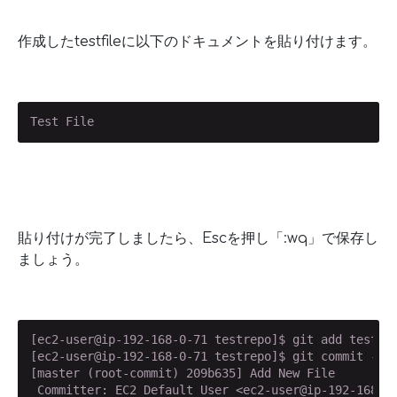
作成したtestfileに以下のドキュメントを貼り付けます。
Test File
貼り付けが完了しましたら、Escを押し「:wq」で保存し
ましょう。
[ec2-user@ip-192-168-0-71 testrepo]$ git add testfil
[ec2-user@ip-192-168-0-71 testrepo]$ git commit -m '
[master (root-commit) 209b635] Add New File

 Committer: EC2 Default User <ec2-user@ip-192-168-0-