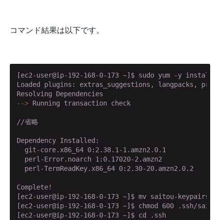
コマンド結果は以下です。
[ec2-user@ip-192-168-0-173 ~]$ sudo yum -y install g
Loaded plugins: extras_suggestions, langpacks, prior
-->
 Running transaction check
//省略

Dependency Installed:

  git-core.x86_64 0:2.38.1-1.amzn2.0.1              
  perl-Error.noarch 1:0.17020-2.amzn2               
  perl-TermReadKey.x86_64 0:2.30-20.amzn2.0.2

Complete!

[ec2-user@ip-192-168-0-173 ~]$ mv saitou-keypairs.pe
[ec2-user@ip-192-168-0-173 ~]$ chmod 600 .ssh/saitou
[ec2-user@ip-192-168-0-173 ~]$ cd .ssh
