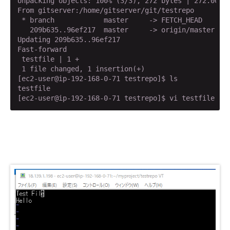
Unpacking objects: 100% (3/3), 272 bytes | 272.00 Ki
From gitserver:/home/gitserver/git/testrepo

 * branch            master     -> FETCH_HEAD

   209b635..96ef217  master     -> origin/master

Updating 209b635..96ef217

Fast-forward

 testfile | 1 +

 1 file changed, 1 insertion(+)

[ec2-user@ip-192-168-0-71 testrepo]$ ls

testfile

[ec2-user@ip-192-168-0-71 testrepo]$ vi testfile