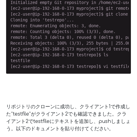
Initialized empty Git repository in /home/ec2-user/m
[ec2-user@ip-192-168-0-173 myproject]$ git remote ad
[ec2-user@ip-192-168-0-173 myproject]$ git clone git
Cloning into 'testrepo'...

remote: Enumerating objects: 3, done.

remote: Counting objects: 100% (3/3), done.

remote: Total 3 (delta 0), reused 0 (delta 0), pack-
Receiving objects: 100% (3/3), 255 bytes | 255.00 Ki
[ec2-user@ip-192-168-0-173 myproject]$ cd testrepo

[ec2-user@ip-192-168-0-173 testrepo]$ ls

testfile

[ec2-user@ip-192-168-0-173 testrepo]$ vi testfile
リポジトリのクローンに成功し、クライアント1で作成し
た“testfile”がクライアント2でも確認できました。クラ
イアント2でtestfileにテキストを追加し、pushしましょ
う。以下のドキュメントを貼り付けてください。