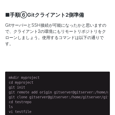
■手順⑥Gitクライアント2側準備
GitサーバーとSSH接続が可能になったかと思いますの
で、クライアント2の環境にもリモートリポジトリをク
ローンしましょう。使用するコマンドは以下の通りで
す。
mkdir myproject

cd myproject

git init

git remote add origin gitserver@gitserver:/home/gits
git clone gitserver@gitserver:/home/gitserver/git/te
cd testrepo

ls

vi testfile