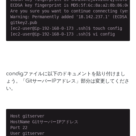
ECDSA key fingerprint is MD5:5f:6c:8a:a2:8b:86:0e:b7
Are you sure you want to continue connecting (yes/no
Warning: Permanently added '18.142.237.1' (ECDSA) to
gitkey2.pub                                         
[ec2-user@ip-192-168-0-173 .ssh]$ touch config

[ec2-user@ip-192-168-0-173 .ssh]$ vi config
condigファイルに以下のドキュメントを貼り付けまし
ょう。「GitサーバーIPアドレス」部分は変更してくださ
い。
Host gitserver

HostName GitサーバーIPアドレス

Port 22

User gitserver
