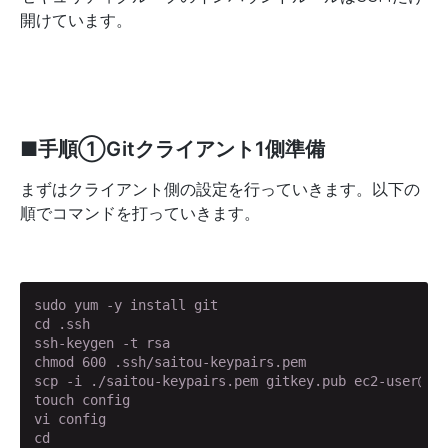
開けています。
■手順①Gitクライアント1側準備
まずはクライアント側の設定を行っていきます。以下の
順でコマンドを打っていきます。
sudo yum -y install git

cd .ssh

ssh-keygen -t rsa

chmod 600 .ssh/saitou-keypairs.pem

scp -i ./saitou-keypairs.pem gitkey.pub ec2-user
touch config

vi config

cd
