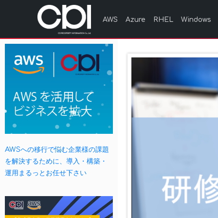
AWS
Azure
RHEL
Windows
AWSへの移行で悩む企業様の課題
を解決するために、導入・構築・
運用まるっとお任せ下さい