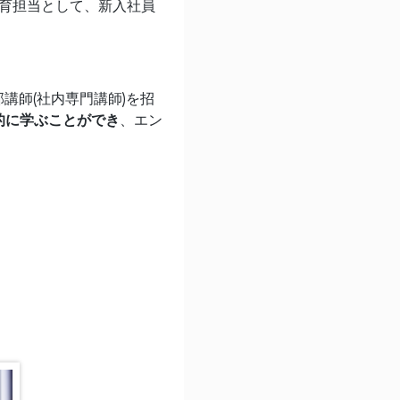
教育担当として、新入社員
講師(社内専門講師)を招
的に学ぶことができ
、エン
。