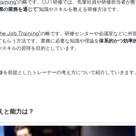
aining"
の略です。OJT研修では、先輩社員や研修担当者が
実際の業務を通じて"
知識やスキルを教える研修方法です。
the Job Training"
の略です。研修センターや会議室などに外部
てもらう方法です。業務に必要な知識や理論を
体系的かつ効率
やスキルの習得を目的としています。
研修を前提としたトレーナーの考え方について紹介していきます
えと能力は？