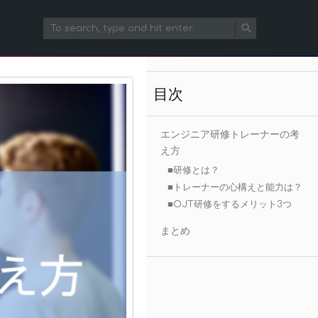
目次
エンジニア研修トレーナーの考
え方
■研修とは？
■トレーナーの心構えと能力は？
■OJT研修をするメリット3つ
まとめ