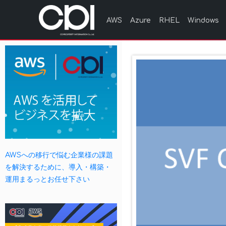
AWS
Azure
RHEL
Windows
AWSへの移行で悩む企業様の課題
を解決するために、導入・構築・
運用まるっとお任せ下さい