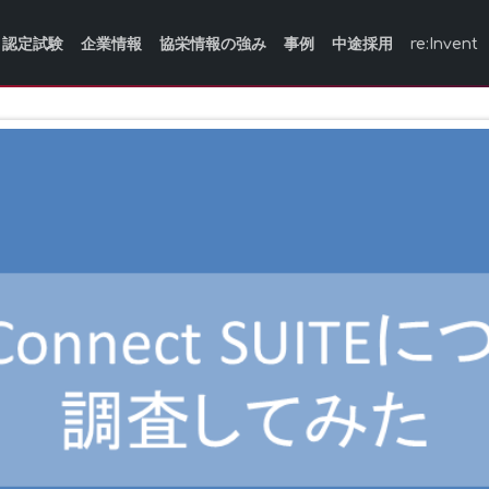
認定試験
企業情報
協栄情報の強み
事例
中途採用
re:Invent