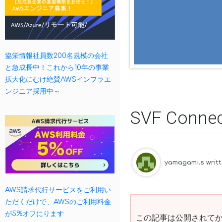
協栄情報社員数200名規模の会社
と急成長中！これから10年の事業
拡大化にむけ絶賛AWSインフラエ
ンジニア採用中～
SVF Con
yamagami.s
writ
AWS請求代行サービスをご利用い
ただくだけで、AWSのご利用料金
が5%オフにります
この記事は公開されてか