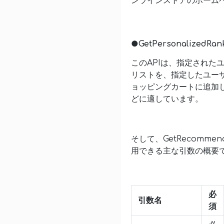
ンラインストアのホーム
●
GetPersonalizedRan
このAPIは、指定され
リストを、指定したユー
ョッピングカートに追加
どに適しています。
そして、GetRecommend
用できる主な引数の概要
必
引数名
須