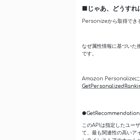
■じゃあ、どうすれ
Personizeから取得で
なぜ属性情報に基づいた推薦
です。
Amazon Persona
GetPersonalizedRanki
●
GetRecommendation
このAPIは指定したユー
て、最も関連性の高いア