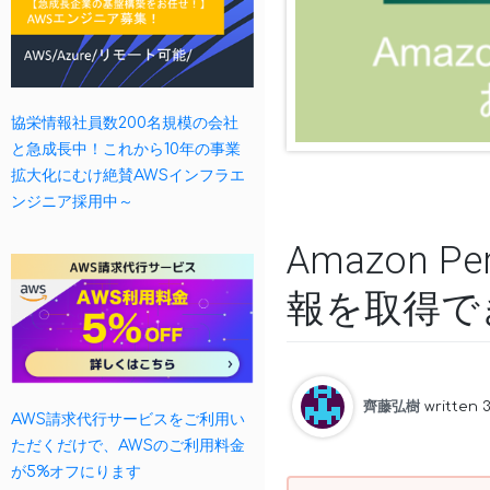
協栄情報社員数200名規模の会社
と急成長中！これから10年の事業
拡大化にむけ絶賛AWSインフラエ
ンジニア採用中～
Amazon 
報を取得で
齊藤弘樹
written 
AWS請求代行サービスをご利用い
ただくだけで、AWSのご利用料金
が5%オフにります