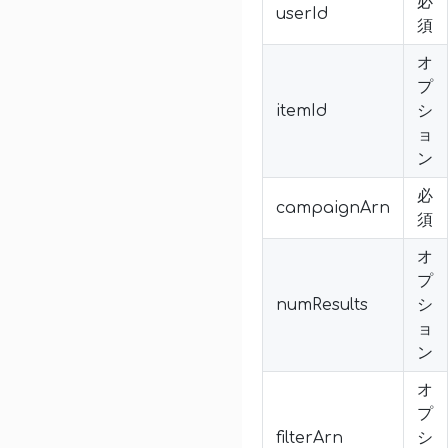
必
userId
須
オ
プ
itemId
シ
ョ
ン
必
campaignArn
須
オ
プ
numResults
シ
ョ
ン
オ
プ
filterArn
シ