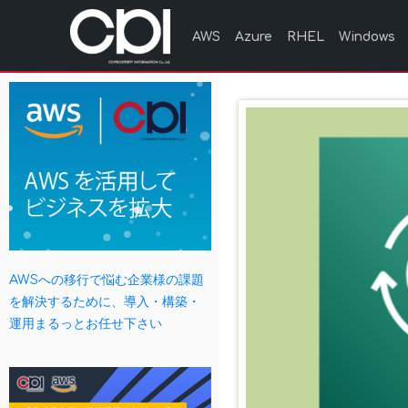
AWS
Azure
RHEL
Windows
AWSへの移行で悩む企業様の課題
を解決するために、導入・構築・
運用まるっとお任せ下さい