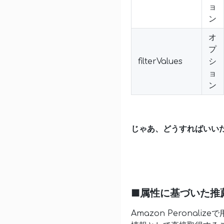
ョ
ン
オ
プ
filterValues
シ
ョ
ン
じゃあ、どうすればいい
■属性に基づいた推
Amazon Perona