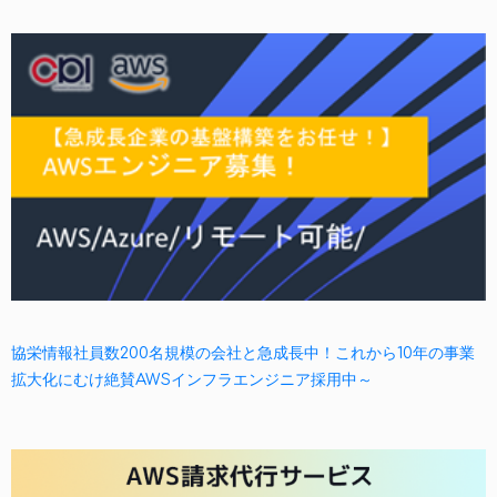
協栄情報社員数200名規模の会社と急成長中！これから10年の事業
拡大化にむけ絶賛AWSインフラエンジニア採用中～