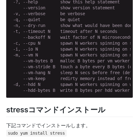
     --version      show version statement
 -v, --verbose      be verbose

 -q, --quiet        be quiet

 -n, --dry-run      show what would have been done

     --backoff N    wait factor of N microseconds b
 -c, --cpu N        spawn N workers spinning on sqrt
 -i, --io N         spawn N workers spinning on sync
     --vm-bytes B   malloc B bytes per vm worker (d
     --vm-stride B  touch a byte every B bytes (def
     --vm-hang N    sleep N secs before free (defau
     --vm-keep      redirty memory instead of freei
     --hdd-bytes B  write B bytes per hdd worker (d
stressコマンドインストール
下記コマンドでインストールします。
sudo yum install stress