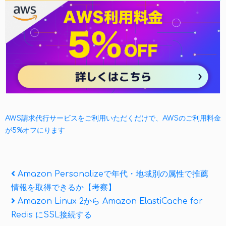
AWS請求代行サービスをご利用いただくだけで、AWSのご利用料金
が5%オフにります
投
Previous
Amazon Personalizeで年代・地域別の属性で推薦
Post
情報を取得できるか【考察】
稿
Next
Amazon Linux 2から Amazon ElastiCache for
ナ
Post
Redis にSSL接続する