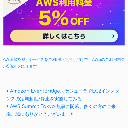
AWS請求代行サービスをご利用いただくだけで、AWSのご利用料金
が5%オフにります
投
Previous
Amazon EventBridgeスケジューラでEC2インスタ
Post
ンスの定期起動/停止を実施してみる
稿
Next
AWS Summit Tokyo 無事に閉幕、多くの方のご来
ナ
Post
場、誠にありがとうございました
ビ