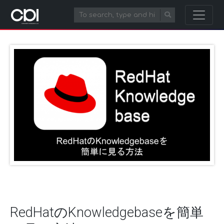
RedHatのKnowledgebaseを簡単