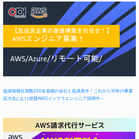
協栄情報社員数200名規模の会社と急成長中！これから10年の事業
拡大化にむけ絶賛AWSインフラエンジニア採用中～