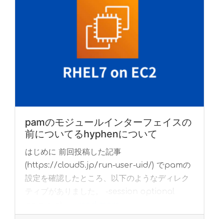
pamのモジュールインターフェイスの
前についてるhyphenについて
はじめに 前回投稿した記事
(https://cloud5.jp/run-user-uid/) でpamの
設定を確認したところ、以下のようなディレク
ティブがありました。 -session optional
pam_syst... »
read more