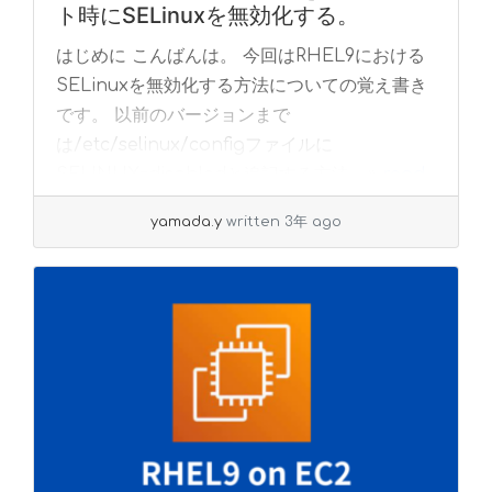
ト時にSELinuxを無効化する。
はじめに こんばんは。 今回はRHEL9における
SELinuxを無効化する方法についての覚え書き
です。 以前のバージョンまで
は/etc/selinux/configファイルに
SELINUX=disabledと追記する方法... »
read
more
yamada.y
written 3年 ago