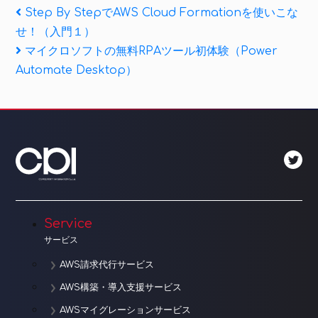
投
Previous
Step By StepでAWS Cloud Formationを使いこな
Post
せ！（入門１）
稿
Next
マイクロソフトの無料RPAツール初体験（Power
ナ
Post
Automate Desktop）
ビ
ゲ
ー
シ
ョ
Service
ン
サービス
AWS請求代行サービス
AWS構築・導入支援サービス
AWSマイグレーションサービス