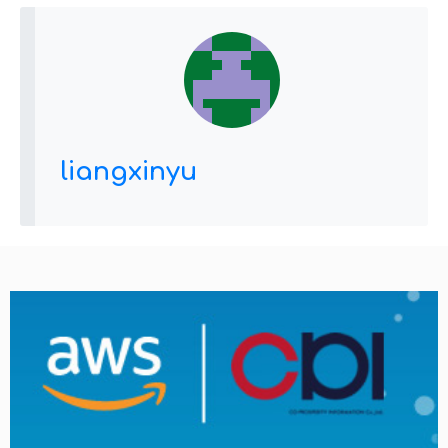
liangxinyu