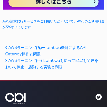
AWS請求代行サービスをご利用いただくだけで、AWSのご利用料金
が5%オフにります
投
Previous
AWSラーニング(九)ーlambda機能によるAPI
Post
Geteway操作と問題
稿
Next
AWSラーニング(十)-Lambdaを使ってEC2を間隔を
ナ
Post
おいて停止・起動する実験と問題
ビ
ゲ
ー
シ