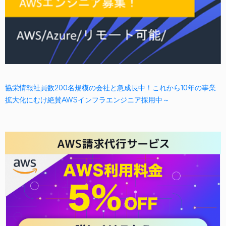
協栄情報社員数200名規模の会社と急成長中！これから10年の事業
拡大化にむけ絶賛AWSインフラエンジニア採用中～