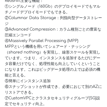
Redshift主要な機能：
①シングルノード（160Gb）のデプロイモードでもマル
チノードデプロイモードでもできる。
②Columnar Data Storage：列指向型データストレー
ジ
③Advanced Compression：カラム種別ごとの豊富な
圧縮エンコード
④Massively Parallel Processing (MPP)
MPPという機構を用いてシェアード・ナッシング
（shared nothing）を実現し、線形スケールを実現し
ています。つまり、インスタンスを追加するたびにデー
タ容量だけでなく、処理性能も向上していくということ
になります。これはビッグデータ処理の上では必須の機
能と言える。
⑤簡単にインスタンス追加
⑥スナップショットが作成でき、必要におじて別のAZに
リストアできる。
⑦CustomVPCとクラスタセキュリティグループ(SG)設
定でセキュリティ向上。