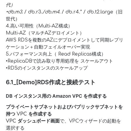
代）
•db.m3.
/ db.r3.
/db.m4.
/ db.r4.* / db.t2.large（旧
世代）
4.高い可用性（Multi-AZ構成）
Multi-AZ（マルチAZデロイメント）
AWS RDSを複数のAZにデプロイメントして同期レプリ
ケーション＋自動フェイルオーバー実現
5.パフォーマンス向上（ Read Replicas構成）
•ReplicaDBで読み取り専用処理を スケールアウト
•RDSのインスタンスのスケールアップ
6.1_[Demo]RDS作成と接続テスト
DB インスタンス用の Amazon VPC を作成する
プライベートサブネットおよびパブリックサブネットを
持つ VPC を作成する
VPC ダッシュボード画面
で、VPCウィザードの起動を
選択する