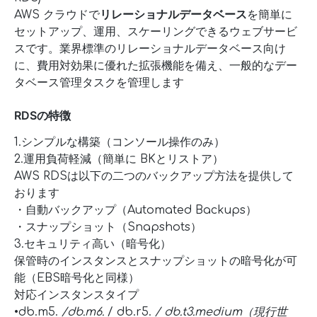
AWS クラウドで
リレーショナルデータベース
を簡単に
セットアップ、運用、スケーリングできるウェブサービ
スです。業界標準のリレーショナルデータベース向け
に、費用対効果に優れた拡張機能を備え、一般的なデー
タベース管理タスクを管理します
RDSの特徴
1.シンプルな構築（コンソール操作のみ）
2.運用負荷軽減（簡単に BKとリストア）
AWS RDSは以下の二つのバックアップ方法を提供して
おります
・自動バックアップ（Automated Backups）
・スナップショット（Snapshots）
3.セキュリティ高い（暗号化）
保管時のインスタンスとスナップショットの暗号化が可
能（EBS暗号化と同様）
対応インスタンスタイプ
•db.m5.
/db.m6.
/ db.r5.
/ db.t3.medium（現行世