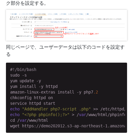
ク部分を設定する。
同じページで、ユーザーデータは以下のコードを設定す
る
#!/bin/bash
sudo -s

yum update -y

yum install -y httpd

amazon-linux-extras install -y php7
.2
chkconfig httpd on

echo
"AddHandler php7-script .php"
echo
"<?php phpinfo();?>"
 > /
var
/www/html/phpinfo.ph
cd /
var
/www/html

wget https:
//demo202012.s3-ap-northeast-1.amazonaws