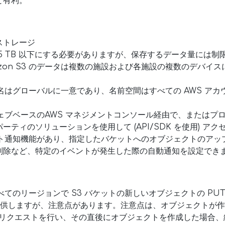
と有利。
ストレージ
5 TB 以下にする必要がありますが、保存するデータ量には制
zon S3 のデータは複数の施設および各施設の複数のデバイ
ケット名はグローバルに一意であり、名前空間はすべての AWS ア
、ウェブベースのAWS マネジメントコンソール経由で、またはプログラ
ティのソリューションを使用して (API/SDK を使用) ア
イベント通知機能があり、指定したバケットへのオブジェクトのア
削除など、特定のイベントが発生した際の自動通知を設定でき
、すべてのリージョンで S3 バケットの新しいオブジェクトの PUT
を提供しますが、注意点があります。注意点は、オブジェクトが
GET リクエストを行い、その直後にオブジェクトを作成した場合