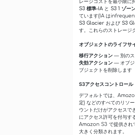
レージコストを最小限に
S3 標準–IA
と
S3 1 ゾーン
ています(IA はinfreque
S3 Glacier
および
S3 Gl
す。これらのストレージク
オブジェクトのライフサ
移行アクション
— 別の
失効アクション
— オブジ
ブジェクトを削除します
S3アクセスコントロール
デフォルトでは、Amazon 
定) などのすべてのリソ
ウントだけがアクセスで
にアクセス許可を付与す
Amazon S3 で提
大きく分類されます。