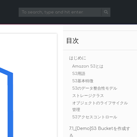
目次
はじめに
Amazon S3とは
S3用語
S3基本特徴
S3のデータ整合性モデル
ストレージクラス
オブジェクトのライフサイクル
管理
S3アクセスコントロール
7.1_[Demo]S3 Bucketを作成す
る