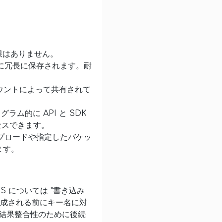
限はありません。
スに冗長に保存されます。耐
カウントによって共有されて
ム的に API と SDK
クセスできます。
ップロードや指定したバケッ
ます。
S については "書き込み
作成される前にキー名に対
、結果整合性のために後続