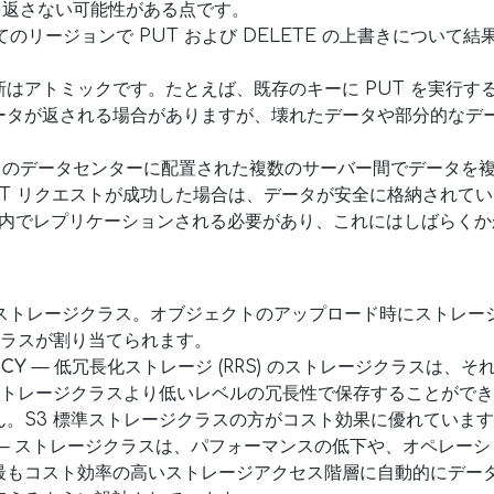
トを返さない可能性がある点です。
すべてのリージョンで PUT および DELETE の上書きについ
はアトミックです。たとえば、既存のキーに PUT を実行す
ータが返される場合がありますが、壊れたデータや部分的なデ
、AWS のデータセンターに配置された複数のサーバー間でデータ
UT リクエストが成功した場合は、データが安全に格納されて
 S3 内でレプリケーションされる必要があり、これにはしばらく
ストレージクラス。オブジェクトのアップロード時にストレー
クラスが割り当てられます。
NCY
— 低冗長化ストレージ (RRS) のストレージクラスは、
ストレージクラスより低いレベルの冗長性で保存することができ
。S3 標準ストレージクラスの方がコスト効果に優れています
— ストレージクラスは、パフォーマンスの低下や、オペレーシ
最もコスト効率の高いストレージアクセス階層に自動的にデー