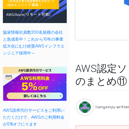
協栄情報社員数200名規模の会社
と急成長中！これから10年の事業
拡大化にむけ絶賛AWSインフラエ
ンジニア採用中～
AWS認定
のまとめ⑪
liangxinyu
writt
AWS請求代行サービスをご利用い
ただくだけで、AWSのご利用料金
が5%オフにります