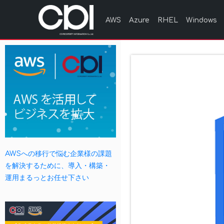
AWS
Azure
RHEL
Windows
AWSへの移行で悩む企業様の課題
を解決するために、導入・構築・
運用まるっとお任せ下さい