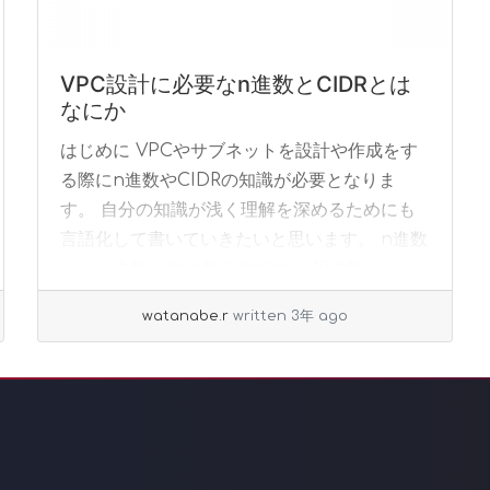
VPC設計に必要なn進数とCIDRとは
なにか
はじめに VPCやサブネットを設計や作成をす
る際にn進数やCIDRの知識が必要となりま
す。 自分の知識が浅く理解を深めるためにも
言語化して書いていきたいと思います。 n進数
とは n進数 = 数の数え方です。 10進数とは... »
read more
watanabe.r
written 3年 ago