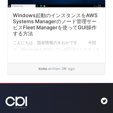
Windows起動のインスタンスをAWS
Systems Managerのノード管理サー
ビスFleet Managerを使ってGUI操作
する方法
こんにちは、協栄情報のきおかです。 今回
は、Windowsを実行しているEC2インスタンス
をGUI操作する方法をご紹介します。 具体的
な方法としては、AWS Systems Managerの
kioka
written 3年 ago
ノード管理サービスの一... »
read more