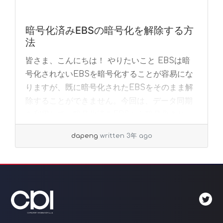
暗号化済みEBSの暗号化を解除する方
法
皆さま、こんにちは！ やりたいこと EBSは暗
号化されないEBSを暗号化することが容易にな
りますが、既に暗号化されたEBSをそのまま解
除することができません。今回は、データ同期
を利用して、暗号化済みEBSから暗号化され
な... »
read more
dapeng
written 3年 ago