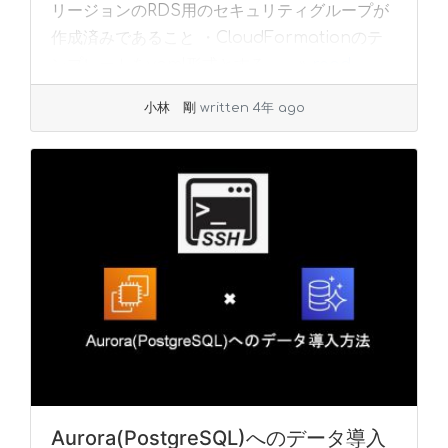
リージョンのRDS用のセキュリティグループが
作成済みであること ・CloudFormationのテ
ンプレートをyaml形式とする。... »
read
more
小林 剛
written 4年 ago
Aurora(PostgreSQL)へのデータ導入