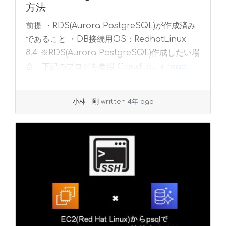
方法
前提 ・RDS(Aurora PostgreSQL)が作成済み
であること ・DB接続用OS：RedhatLinux
8.4 ※RDS(Aurora PostgreSQL)作成したい場
合、下記のブログを参照 CloudFo... »
read
more
小林 剛
written 4年 ago