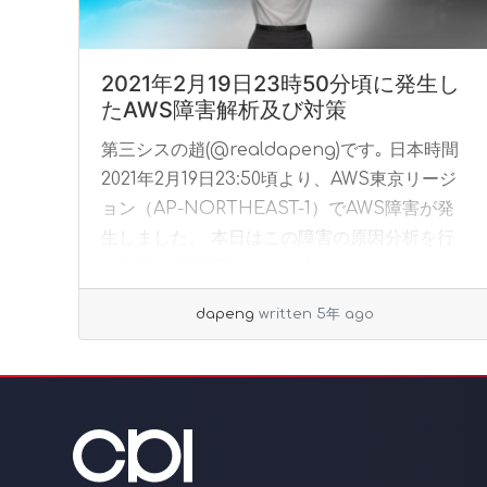
2021年2月19日23時50分頃に発生し
たAWS障害解析及び対策
第三シスの趙(@realdapeng)です｡ 日本時間
2021年2月19日23:50頃より、AWS東京リージ
ョン（AP-NORTHEAST-1）でAWS障害が発
生しました。 本日はこの障害の原因分析を行
います。 発生日 ... »
read more
dapeng
written 5年 ago