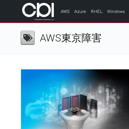
AWS
Azure
RHEL
Windows
AWS東京障害