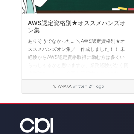
AWS認定資格別★オススメハンズオ
ン集
ありそうでなかった… ＼AWS認定資格別★オ
ススメハンズオン集／ 作成しました！！ 未
経験からAWS認定資格取得に励む方は多くい
らっしゃるかと思いますが、業務経験がなく資
格勉強のみだと、文字を暗記するだけにな... »
read more
Y.TANAKA
written 2年 ago