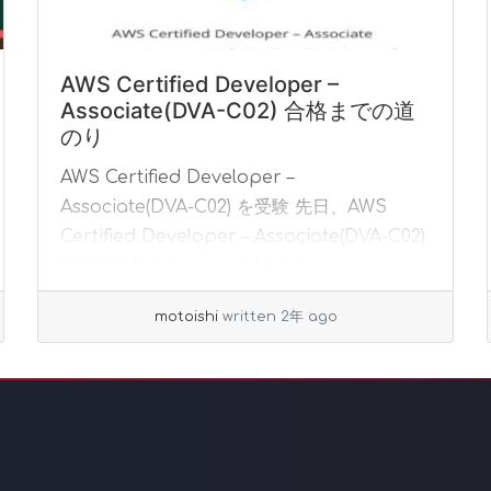
AWS Certified Developer –
Associate(DVA-C02) 合格までの道
のり
AWS Certified Developer –
Associate(DVA-C02) を受験 先日、AWS
Certified Developer – Associate(DVA-C02)
試験に合格しま... »
read more
motoishi
written 2年 ago