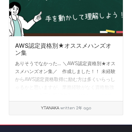
AWS認定資格別★オススメハンズオ
ン集
ありそうでなかった… ＼AWS認定資格別★オス
スメハンズオン集／ 作成しました！！ 未経験
からAWS認定資格取得に励む方は多くいらっし
ゃるかと思いますが、業務経験がなく資格勉強
のみだと、文字を暗記するだけにな... »
read
more
Y.TANAKA
written 2年 ago