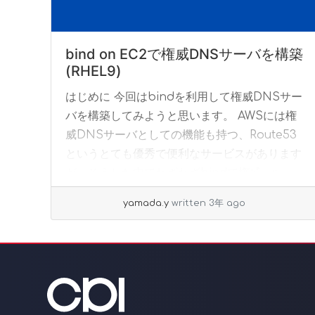
bind on EC2で権威DNSサーバを構築
(RHEL9)
はじめに 今回はbindを利用して権威DNSサー
バを構築してみようと思います。 AWSには権
威DNSサーバとしての機能も持つ、Route53
というとても優秀で便利なサービスがあります
が、そうした中でわざわざbindで権威... »
read more
yamada.y
written 3年 ago