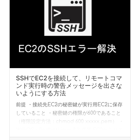
SSHでEC2を接続して、リモートコマ
ンド実行時の警告メッセージを出さな
いようにする方法
前提 ・接続先EC2の秘密鍵が実行用EC2に保存
していること ・秘密鍵の権限が600であること
（権限設定方法：chmod 600 xxxxx.pem） ・
実行OS：RedhatLinux 8.2 背景 EC2からリモ
ート... »
read more