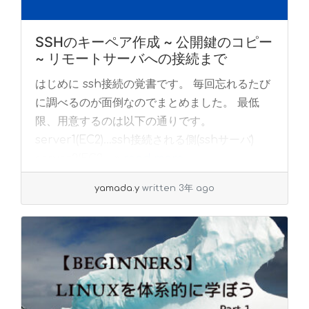
SSHのキーペア作成 ~ 公開鍵のコピー
~ リモートサーバへの接続まで
はじめに ssh接続の覚書です。 毎回忘れるたび
に調べるのが面倒なのでまとめました。 最低
限、用意するのは以下の通りです。
server1(EC2)…ssh接続される側(sshサーバ)
server2(EC2... »
read more
yamada.y
written 3年 ago