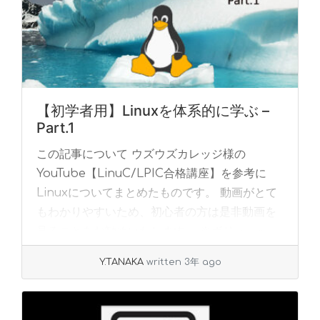
【初学者用】Linuxを体系的に学ぶ –
Part.1
この記事について ウズウズカレッジ様の
YouTube【LinuC/LPIC合格講座】を参考に
Linuxについてまとめたものです。 動画がとて
もわかりやすいため、初心者の方は是非動画を
見ることをお勧めいたします。 ※ボリュ... »
read more
Y.TANAKA
written 3年 ago