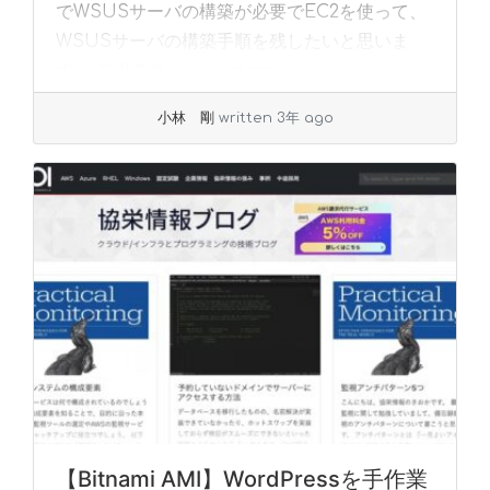
でWSUSサーバの構築が必要でEC2を使って、
WSUSサーバの構築手順を残したいと思いま
す。 前提条件... »
read more
小林 剛
written 3年 ago
【Bitnami AMI】WordPressを手作業