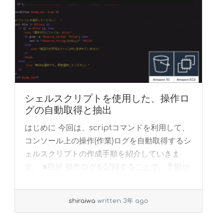
シェルスクリプトを使用した、操作ロ
グの自動取得と抽出
はじめに 今回は、scriptコマンドを利用して、
コンソール上の操作(作業)ログを自動取得するシ
ェルスクリプトの作成手順を紹介していきま
す。 ■目的 操作ログを記録することで、予期せ
ぬエラーが表示された場合やオペレーショ... »
read more
shiraiwa
written 3年 ago