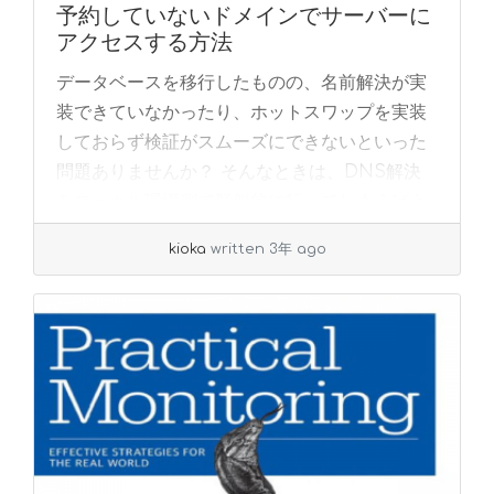
予約していないドメインでサーバーに
アクセスする方法
データベースを移行したものの、名前解決が実
装できていなかったり、ホットスワップを実装
しておらず検証がスムーズにできないといった
問題ありませんか？ そんなときは、DNS解決
をローカル環境側で疑似的に行ってしまえばよ
いのです... »
read more
kioka
written 3年 ago