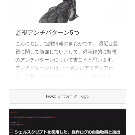
監視アンチパターン5つ
こんにちは、協栄情報のきおかです。 最近は監
視に関して勉強していまして、備忘録的に監視
のアンチパターンについて書こうと思います。
アンチパターンとは 『一見よいアイディアだ
が、実装すると手痛いしっぺ返しを食らうも
の』 監... »
read more
kioka
written 3年 ago