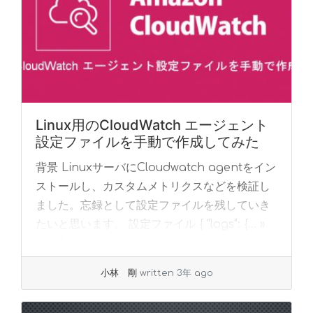
Linux用のCloudWatch エージェント
設定ファイルを手動で作成してみた
背景 LinuxサーバにCloudwatch agentをイン
ストールし、カスタムメトリクスなどを検証し
ました。忘録として設定ファイルを残していき
たいと思います。 設定ファイル { "logs": {... »
read more
小林 剛
written 3年 ago