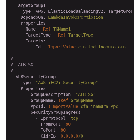
  TargetGroup1:
    Type:
AWS::ElasticLoadBalancingV2::TargetGroup
    DependsOn:
LambdaInvokePermission
    Properties:
      Name:
!Ref
TGName1
      TargetType:
!Ref
TargetType
      Targets:
        - Id:
!ImportValue
cfn-lmd-inamura-arn
# -------------------------------------------------
#  ALB SG
# -------------------------------------------------
  ALBSecurityGroup:
    Type:
"AWS::EC2::SecurityGroup"
    Properties:
        GroupDescription:
"ALB SG"
        GroupName:
!Ref
GroupName
        VpcId:
!ImportValue
cfn-inamura-vpc
        SecurityGroupIngress:
          - IpProtocol:
tcp
            FromPort:
80
            ToPort:
80
            CidrIp:
0.0
.0
.0
/0