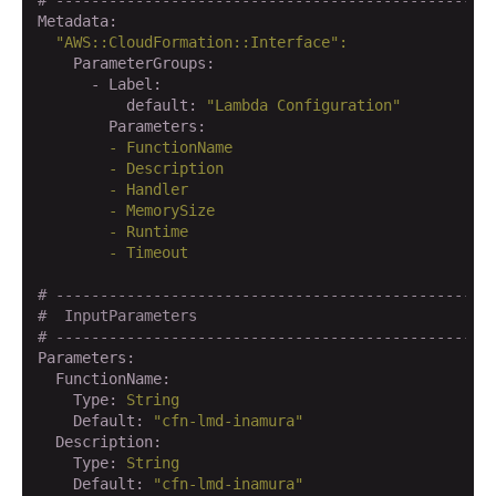
# -------------------------------------------------
Metadata:
"AWS::CloudFormation::Interface"
:
    ParameterGroups:
      - Label:
          default:
"Lambda Configuration"
        Parameters:
        -
FunctionName
        -
Description
        -
Handler
        -
MemorySize
        -
Runtime
        -
Timeout
# -------------------------------------------------
#  InputParameters
# -------------------------------------------------
Parameters:
  FunctionName:
    Type:
String
    Default:
"cfn-lmd-inamura"
  Description:
    Type:
String
    Default:
"cfn-lmd-inamura"