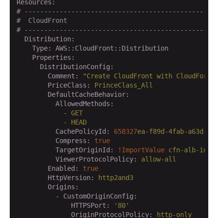
Resources:
# -------------------------------------------------
#  CloudFront
# -------------------------------------------------
  Distribution:
    Type:
AWS::CloudFront::Distribution
    Properties:
      DistributionConfig:
        Comment:
"Create CloudFront with CloudForma
        PriceClass:
PrinceClass_All
        DefaultCacheBehavior:
          AllowedMethods:
            -
GET
            -
HEAD
          CachePolicyId:
658327
ea-f89d-4fab-a63d-7e
          Compress:
true
          TargetOriginId:
!ImportValue
cfn-alb-id
          ViewerProtocolPolicy:
allow-all
        Enabled:
true
        HttpVersion:
http2and3
        Origins:
          - CustomOriginConfig:
              HTTPSPort:
'80'
              OriginProtocolPolicy:
http-only