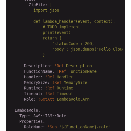
        ZipFile:
|

          import json

          def lambda_handler(event, context):

              # TODO implement

              print(event)

              return {

                  'statusCode': 200,

                  'body': json.dumps('Hello CloudFro
              }

      Description:
!Ref
Description
      FunctionName:
!Ref
FunctionName
      Handler:
!Ref
Handler
      MemorySize:
!Ref
MemorySize
      Runtime:
!Ref
Runtime
      Timeout:
!Ref
Timeout
      Role:
!GetAtt
LambdaRole.Arn
  LambdaRole:
    Type:
AWS::IAM::Role
    Properties:
      RoleName:
!Sub
"${FunctionName}-role"