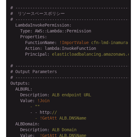
# -------------------------------------------------
#  リソースベースポリシー
# -------------------------------------------------
  LambdaInvokePermission:
    Type:
AWS::Lambda::Permission
    Properties:
      FunctionName:
!ImportValue
cfn-lmd-inamura-ar
      Action:
lambda:InvokeFunction
      Principal:
elasticloadbalancing.amazonaws.com
# -------------------------------------------------
# Output Parameters
# -------------------------------------------------
Outputs:
  ALBURL:
    Description:
ALB
endpoint
URL
    Value:
!Join
        -
""
        - - http:
//
          -
!GetAtt
ALB.DNSName
  ALBDomain:
    Description:
ALB
Domain
    Value:
!GetAtt
ALB.DNSName