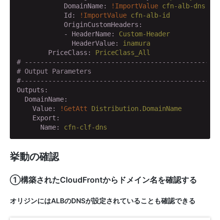
            DomainName:
!ImportValue
cfn-alb-dns
            Id:
!ImportValue
cfn-alb-id
            OriginCustomHeaders:
            - HeaderName:
Custom-Header
              HeaderValue:
inamura
        PriceClass:
PriceClass_All
# -------------------------------------------------
# Output Parameters
#--------------------------------------------------
Outputs:
  DomainName:
    Value:
!GetAtt
Distribution.DomainName
    Export:
      Name:
cfn-clf-dns
挙動の確認
①構築されたCloudFrontからドメイン名を確認する
オリジンにはALBのDNSが設定されていることも確認できる