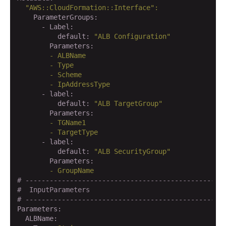
"AWS::CloudFormation::Interface"
:
    ParameterGroups:
      - Label:
          default:
"ALB Configuration"
        Parameters:
        -
ALBName
        -
Type
        -
Scheme
        -
IpAddressType
      - label:
          default:
"ALB TargetGroup"
        Parameters:
        -
TGName1
        -
TargetType
      - label:
          default:
"ALB SecurityGroup"
        Parameters:
        -
GroupName
# -------------------------------------------------
#  InputParameters
# -------------------------------------------------
Parameters:
  ALBName: