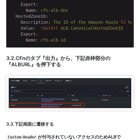
    Export:
      Name:
cfn-alb-dns
  HostedZoneID:
    Description:
The
ID
of
the
Amazon
Route
53
host
    Value:
!GetAtt
ALB.CanonicalHostedZoneID
    Export:
      Name:
cfn-alb-id
3.2.CFnのタブ『出力』から、下記赤枠部分の
『ALBURL』を押下する
3.3.下記画面に遷移する
が付与されていないアクセスのためALBで
Custom-Header