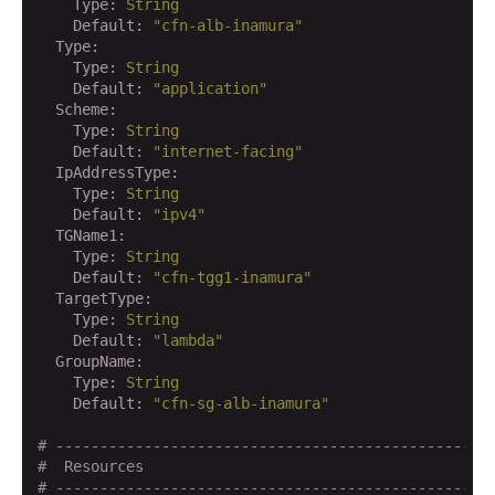
    Type:
String
    Default:
"cfn-alb-inamura"
  Type:
    Type:
String
    Default:
"application"
  Scheme:
    Type:
String
    Default:
"internet-facing"
  IpAddressType:
    Type:
String
    Default:
"ipv4"
  TGName1:
    Type:
String
    Default:
"cfn-tgg1-inamura"
  TargetType:
    Type:
String
    Default:
"lambda"
  GroupName:
    Type:
String
    Default:
"cfn-sg-alb-inamura"
# -------------------------------------------------
#  Resources
# -------------------------------------------------