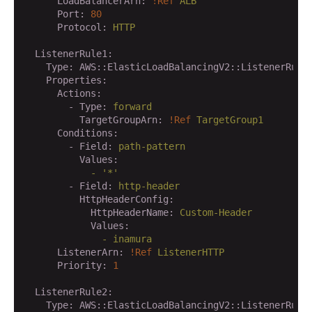
      LoadBalancerArn:
!Ref
ALB
      Port:
80
      Protocol:
HTTP
  ListenerRule1:
    Type:
AWS::ElasticLoadBalancingV2::ListenerRule
    Properties:
      Actions:
        - Type:
forward
          TargetGroupArn:
!Ref
TargetGroup1
      Conditions:
        - Field:
path-pattern
          Values:
            -
'*'
        - Field:
http-header
          HttpHeaderConfig:
            HttpHeaderName:
Custom-Header
            Values:
              -
inamura
      ListenerArn:
!Ref
ListenerHTTP
      Priority:
1
  ListenerRule2:
    Type:
AWS::ElasticLoadBalancingV2::ListenerRule