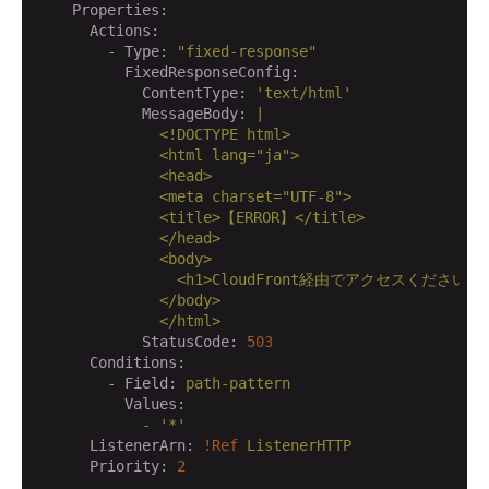
    Properties:
      Actions:
        - Type:
"fixed-response"
          FixedResponseConfig:
            ContentType:
'text/html'
            MessageBody:
|

              <!DOCTYPE html>

              <html lang="ja">

              <head>

              <meta charset="UTF-8">

              <title>【ERROR】</title>

              </head>

              <body>

                <h1>CloudFront経由でアクセスください</h
              </body>

            StatusCode:
503
      Conditions:
        - Field:
path-pattern
          Values:
            -
'*'
      ListenerArn:
!Ref
ListenerHTTP
      Priority:
2