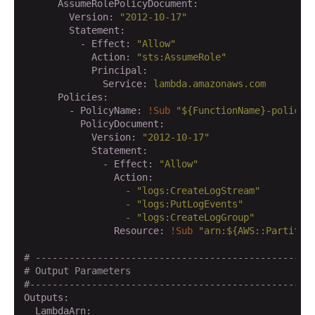
      AssumeRolePolicyDocument:
        Version:
"2012-10-17"
        Statement:
          - Effect:
"Allow"
            Action:
"sts:AssumeRole"
            Principal:
              Service:
lambda.amazonaws.com
      Policies:
        - PolicyName:
!Sub
"${FunctionName}-policy"
          PolicyDocument:
            Version:
"2012-10-17"
            Statement:
              - Effect:
"Allow"
                Action:
                  -
"logs:CreateLogStream"
                  -
"logs:PutLogEvents"
                  -
"logs:CreateLogGroup"
                Resource:
!Sub
"arn:${AWS::Partitio
# -------------------------------------------------
# Output Parameters
#--------------------------------------------------
Outputs:
  LambdaArn: