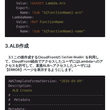
    Value:
!GetAtt
Lambda.Arn
    Export:
      Name:
!Sub
"${FunctionName}-arn"
  LambdaName:
    Value:
!Ref
FunctionName
    Export:
      Name:
!Sub
"${FunctionName}-name"
3.ALB作成
3.1.この後作成するCloudFrontの
を利用し
Custom-Header
て、CloudFront経由でアクセスしたユーザにはLambdaへのア
クセスを許可して、直接ALBへアクセスしたユーザには
【ERROR】ページを表示するようにします。
AWSTemplateFormatVersion:
"2010-09-09"
Description:
ALB
Create
# -------------------------------------------------
#  Metadata
# -------------------------------------------------
Metadata: