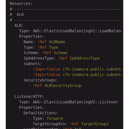
Resources:
# -------------------------------------------------
#  ALB
# -------------------------------------------------
  ALB:
    Type:
AWS::ElasticLoadBalancingV2::LoadBalancer
    Properties:
      Name:
!Ref
ALBName
      Type:
!Ref
Type
      Scheme:
!Ref
Scheme
      IpAddressType:
!Ref
IpAddressType
      Subnets:
        -
!ImportValue
cfn-inamura-public-subneta
        -
!ImportValue
cfn-inamura-public-subnetc
      SecurityGroups:
        -
!Ref
ALBSecurityGroup
  ListenerHTTP:
    Type:
AWS::ElasticLoadBalancingV2::Listener
    Properties:
      DefaultActions:
        - Type:
forward
          TargetGroupArn:
!Ref
TargetGroup1