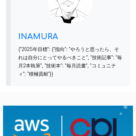
INAMURA
{"2025年目標": {"指向": "やろうと思ったら、そ
れは自分にとってやるべきこと", "技術記事": "毎
月2本執筆", "技術本": "毎月読書", "コミュニテ
ィ": "積極貢献"}}