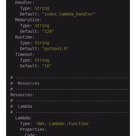
  Handler:
    Type:
String
    Default:
"index.lambda_handler"
  MemorySize:
    Type:
String
    Default:
"128"
  Runtime:
    Type:
String
    Default:
"python3.9"
  Timeout:
    Type:
String
    Default:
"10"
# -------------------------------------------------
#  Resources
# -------------------------------------------------
Resources:
# -------------------------------------------------
#  Lambda
# -------------------------------------------------
  Lambda:
    Type:
'AWS::Lambda::Function'
    Properties:
      Code: