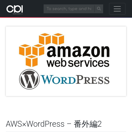
AWS×WordPress – 番外編2