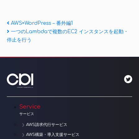
投
Previous
AWS×WordPress – 番外編1
Post
Next
一つのLambdaで複数のEC2 インスタンスを起動・
稿
Post
停止を行う
ナ
ビ
ゲ
ー
シ
ョ
Service
サービス
ン
AWS請求代行サービス
AWS構築・導入支援サービス