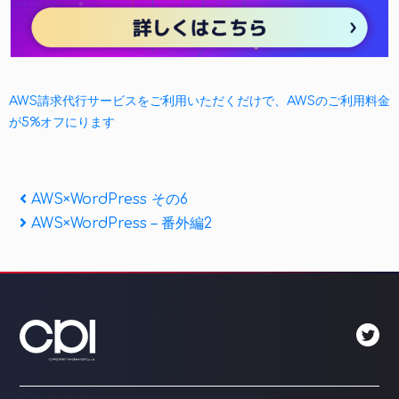
AWS請求代行サービスをご利用いただくだけで、AWSのご利用料金
が5%オフにります
投
Previous
AWS×WordPress その6
Post
Next
AWS×WordPress – 番外編2
稿
Post
ナ
ビ
ゲ
ー