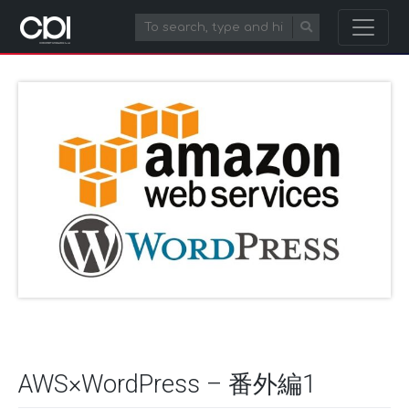
AWS×WordPress – 番外編1