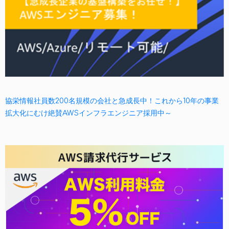
協栄情報社員数200名規模の会社と急成長中！これから10年の事業
拡大化にむけ絶賛AWSインフラエンジニア採用中～